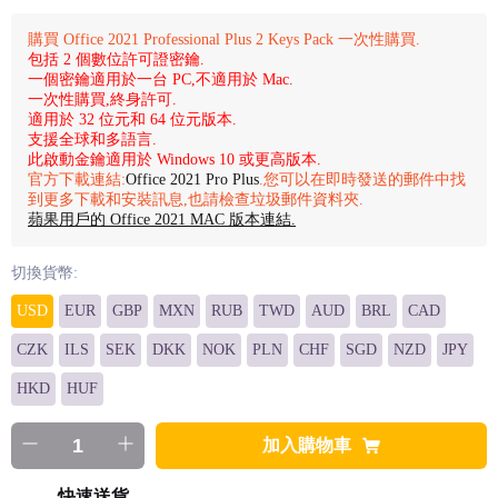
購買 Office 2021 Professional Plus 2 Keys Pack 一次性購買.
包括 2 個數位許可證密鑰.
一個密鑰適用於一台 PC,不適用於 Mac.
一次性購買,終身許可.
適用於 32 位元和 64 位元版本.
支援全球和多語言.
此啟動金鑰適用於 Windows 10 或更高版本.
官方下載連結:
Office 2021 Pro Plus
.您可以在即時發送的郵件中找
到更多下載和安裝訊息,也請檢查垃圾郵件資料夾.
蘋果用戶的 Office 2021 MAC 版本連結.
切換貨幣:
USD
EUR
GBP
MXN
RUB
TWD
AUD
BRL
CAD
CZK
ILS
SEK
DKK
NOK
PLN
CHF
SGD
NZD
JPY
HKD
HUF
加入購物車
快速送貨