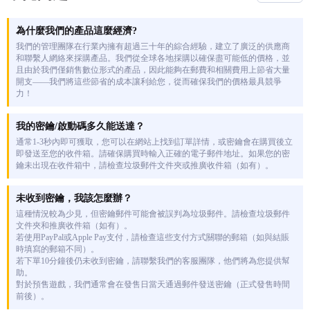
為什麼我們的產品這麼經濟?
我們的管理團隊在行業內擁有超過三十年的綜合經驗，建立了廣泛的供應商
和聯繫人網絡來採購產品。我們從全球各地採購以確保盡可能低的價格，並
且由於我們僅銷售數位形式的產品，因此能夠在郵費和相關費用上節省大量
開支——我們將這些節省的成本讓利給您，從而確保我們的價格最具競爭
力！
我的密鑰/啟動碼多久能送達？
通常1-3秒內即可獲取，您可以在網站上找到訂單詳情，或密鑰會在購買後立
即發送至您的收件箱。請確保購買時輸入正確的電子郵件地址。如果您的密
鑰未出現在收件箱中，請檢查垃圾郵件文件夾或推廣收件箱（如有）。
未收到密鑰，我該怎麼辦？
這種情況較為少見，但密鑰郵件可能會被誤判為垃圾郵件。請檢查垃圾郵件
文件夾和推廣收件箱（如有）。
若使用PayPal或Apple Pay支付，請檢查這些支付方式關聯的郵箱（如與結賬
時填寫的郵箱不同）。
若下單10分鐘後仍未收到密鑰，請聯繫我們的客服團隊，他們將為您提供幫
助。
對於預售遊戲，我們通常會在發售日當天通過郵件發送密鑰（正式發售時間
前後）。