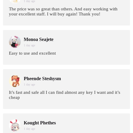
1 day age
The price was so great than others. And easy working with
your excellent staff. I will buy again! Thank you!
Monoa Seajete
1 day age
Easy to use and excellent
Pheende Steshysm
1 day age
It’s fast and safe all I can find almost any key I want and it’s
cheap
Kought Phethes
1 day age