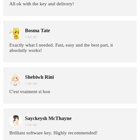
All ok with the key and delivery!
Bosma Tate
1 day age
Exactly what I needed. Fast, easy and the best part, it
absolutly works!
Shebiwh Rini
1 day age
C'est vraiment si bon
Sayckeysh McThayne
1 day age
Brilliant software key. Highly recommended!