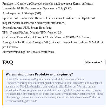
Prozessor: 1 Gigahertz (GHz) oder schneller mit 2 oder mehr Kernen auf einem
kompatiblen 64-Bit-Prozessor oder System on a Chip (SoC).
Arbeitsspeicher: 4 Gigabyte (GB).
Speicher: 64 GB oder mehr. Hinweis: Für bestimmte Funktionen und Updates ist
möglicherweise zusätzlicher Speicherplatz erforderlich.
Systemfirmware: UEFI, Secure Boot-fähig.
TPM: Trusted Platform Module (TPM) Version 2.0.
Grafikkarte: Kompatibel mit DirectX 12 oder höher mit WDDM 2.0-Treiber.
Anzeige: Hochauflösende Anzeige (720p) mit einer Diagonale von mehr als 9 Zoll, 8 Bit
pro Farbkanal.
Internetverbindung: Für Updates erforderlich.
FAQ
Mehr anzeigen
Warum sind unsere Produkte so preisgünstig?
Unser Führungsteam verfügt über mehr als dreißig Jahre kombinierte
Branchenerfahrung und ein umfangreiches Netzwerk von Lieferanten und Kontakten,
aus dem wir Produkte beziehen. Wir kaufen in allen Ecken der Welt ein, um die
günstigsten Preise zu garantieren, und da wir nur digitale Produkte verkaufen, können
wir erhebliche Einsparungen bei Porto und damit verbundenen Kosten erzielen - diese
Einsparungen geben wir dann an Sie weiter, was sicherstellt, dass unsere Preise die
wettbewerbsfähigsten sind!