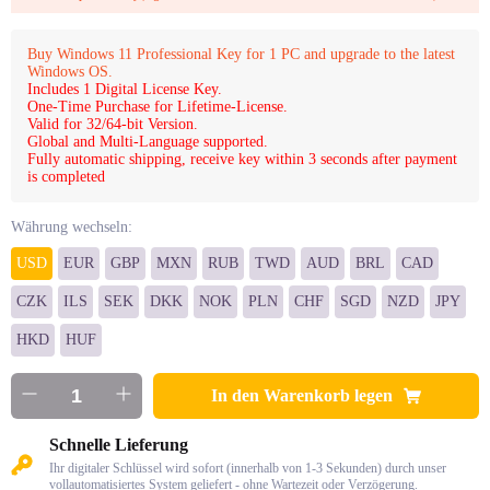
Buy Windows 11 Professional Key for 1 PC and upgrade to the latest
Windows OS.
Includes 1 Digital License Key.
One-Time Purchase for Lifetime-License.
Valid for 32/64-bit Version.
Global and Multi-Language supported.
Fully automatic shipping, receive key within 3 seconds after payment
is completed
Währung wechseln:
USD
EUR
GBP
MXN
RUB
TWD
AUD
BRL
CAD
CZK
ILS
SEK
DKK
NOK
PLN
CHF
SGD
NZD
JPY
HKD
HUF
In den Warenkorb legen
Schnelle Lieferung
Ihr digitaler Schlüssel wird sofort (innerhalb von 1-3 Sekunden) durch unser
vollautomatisiertes System geliefert - ohne Wartezeit oder Verzögerung.