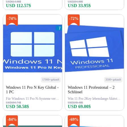
USD614.98$
USD204.99$
USD 112.57$
USD 33.95$
Jetzt kaufen
Jetzt kaufen
-74%
-72%
17000+gekauft
3500+gekauft
Windows 11 Pro N Key Global -
Windows 11 Professional – 2
1 PC
Schlüssel
Für Windows 11 Pro N-Systeme verwenden
Win 11 Pro 2Key lebenslange Aktivierung
USD194.74$
USD249.48$
USD 50.58$
USD 69.00$
Jetzt kaufen
Jetzt kaufen
-84%
-69%