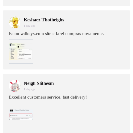
Keshaez Thotheighs
1 day age
Estou wdkeys.com site e farei compras novamente.
Neigh Slithesm
1 day age
Excellent customers service, fast delivery!