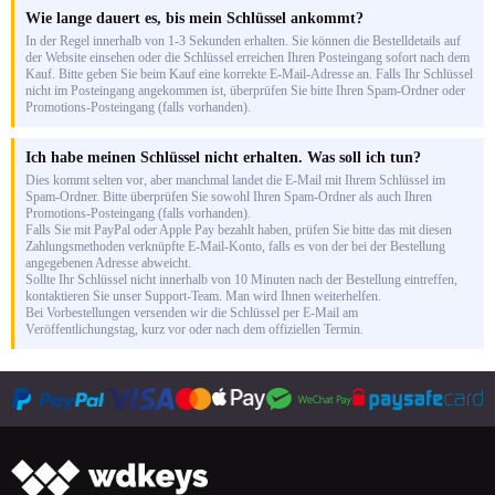
Wie lange dauert es, bis mein Schlüssel ankommt?
In der Regel innerhalb von 1-3 Sekunden erhalten. Sie können die Bestelldetails auf
der Website einsehen oder die Schlüssel erreichen Ihren Posteingang sofort nach dem
Kauf. Bitte geben Sie beim Kauf eine korrekte E-Mail-Adresse an. Falls Ihr Schlüssel
nicht im Posteingang angekommen ist, überprüfen Sie bitte Ihren Spam-Ordner oder
Promotions-Posteingang (falls vorhanden).
Ich habe meinen Schlüssel nicht erhalten. Was soll ich tun?
Dies kommt selten vor, aber manchmal landet die E-Mail mit Ihrem Schlüssel im
Spam-Ordner. Bitte überprüfen Sie sowohl Ihren Spam-Ordner als auch Ihren
Promotions-Posteingang (falls vorhanden).
Falls Sie mit PayPal oder Apple Pay bezahlt haben, prüfen Sie bitte das mit diesen
Zahlungsmethoden verknüpfte E-Mail-Konto, falls es von der bei der Bestellung
angegebenen Adresse abweicht.
Sollte Ihr Schlüssel nicht innerhalb von 10 Minuten nach der Bestellung eintreffen,
kontaktieren Sie unser Support-Team. Man wird Ihnen weiterhelfen.
Bei Vorbestellungen versenden wir die Schlüssel per E-Mail am
Veröffentlichungstag, kurz vor oder nach dem offiziellen Termin.