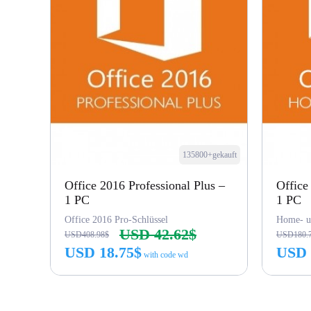
135800+gekauft
Office 2016 Professional Plus –
Office
1 PC
​​1 PC
Office 2016 Pro-Schlüssel
Home- un
USD 42.62$
USD408.98$
USD180.
USD 18.75$
USD 
with code wd
Jetzt kaufen