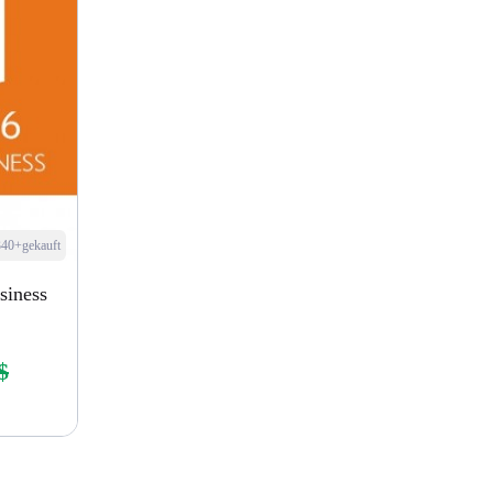
340+gekauft
siness
$