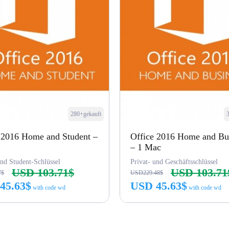
280+gekauft
 2016 Home and Student –
Office 2016 Home and Bu
– 1 Mac
d Student-Schlüssel
Privat- und Geschäftsschlüssel
USD 103.71$
USD 103.71
7$
USD229.48$
45.63$
USD 45.63$
with code wd
with code wd
Jetzt kaufen
Jetzt kaufen