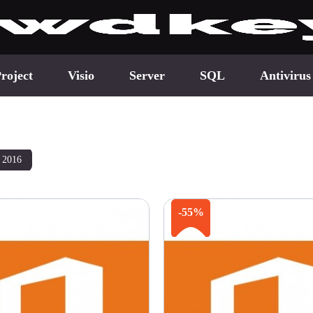
roject
Visio
Server
SQL
Antivirus
e 2016
-55%