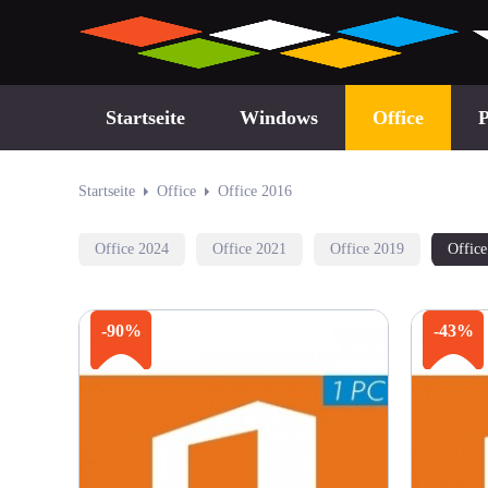
Startseite
Windows
Office
P
Startseite
Office
Office 2016
Office 2024
Office 2021
Office 2019
Offic
-90%
-43%