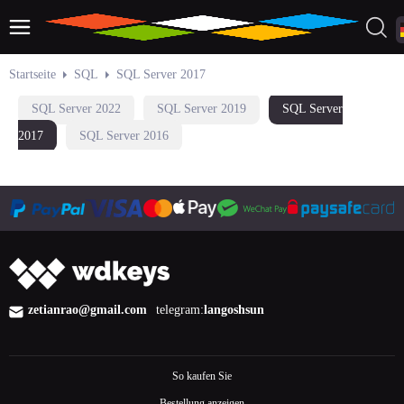
Startseite
SQL
SQL Server 2017
SQL Server 2022
SQL Server 2019
SQL Server
2017
SQL Server 2016
zetianrao@gmail.com
telegram:
langoshsun
So kaufen Sie
Bestellung anzeigen