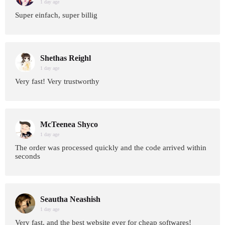
1 day age
Super einfach, super billig
Shethas Reighl
1 day age
Very fast! Very trustworthy
McTeenea Shyco
1 day age
The order was processed quickly and the code arrived within
seconds
Seautha Neashish
1 day age
Very fast, and the best website ever for cheap softwares!