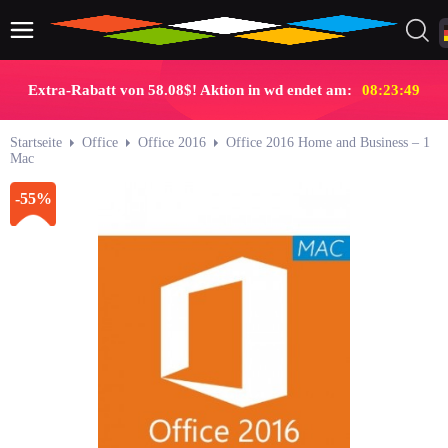
Extra-Rabatt von 58.08$! Aktion in wd endet am:
08:23:48
Startseite
Office
Office 2016
Office 2016 Home and Business – 1
Mac
-55%