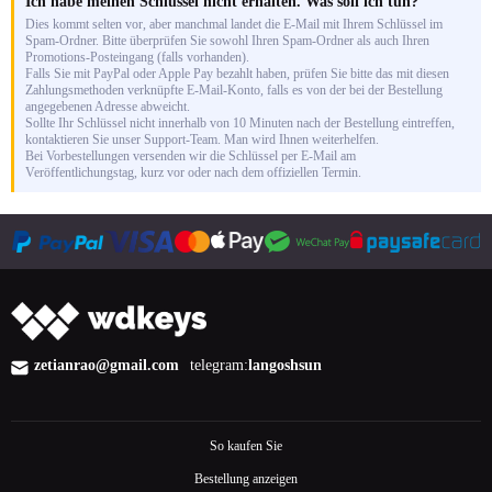
Ich habe meinen Schlüssel nicht erhalten. Was soll ich tun?
Dies kommt selten vor, aber manchmal landet die E-Mail mit Ihrem Schlüssel im
Spam-Ordner. Bitte überprüfen Sie sowohl Ihren Spam-Ordner als auch Ihren
Promotions-Posteingang (falls vorhanden).
Falls Sie mit PayPal oder Apple Pay bezahlt haben, prüfen Sie bitte das mit diesen
Zahlungsmethoden verknüpfte E-Mail-Konto, falls es von der bei der Bestellung
angegebenen Adresse abweicht.
Sollte Ihr Schlüssel nicht innerhalb von 10 Minuten nach der Bestellung eintreffen,
kontaktieren Sie unser Support-Team. Man wird Ihnen weiterhelfen.
Bei Vorbestellungen versenden wir die Schlüssel per E-Mail am
Veröffentlichungstag, kurz vor oder nach dem offiziellen Termin.
zetianrao@gmail.com
telegram:
langoshsun
So kaufen Sie
Bestellung anzeigen