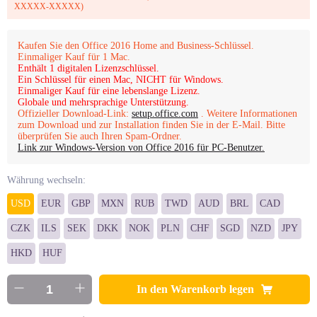
XXXXX-XXXXX)
Kaufen Sie den Office 2016 Home and Business-Schlüssel.
Einmaliger Kauf für 1 Mac.
Enthält 1 digitalen Lizenzschlüssel.
Ein Schlüssel für einen Mac, NICHT für Windows.
Einmaliger Kauf für eine lebenslange Lizenz.
Globale und mehrsprachige Unterstützung.
Offizieller Download-Link:
setup.office.com
. Weitere Informationen
zum Download und zur Installation finden Sie in der E-Mail. Bitte
überprüfen Sie auch Ihren Spam-Ordner.
Link zur Windows-Version von Office 2016 für PC-Benutzer.
Währung wechseln:
USD
EUR
GBP
MXN
RUB
TWD
AUD
BRL
CAD
CZK
ILS
SEK
DKK
NOK
PLN
CHF
SGD
NZD
JPY
HKD
HUF
In den Warenkorb legen