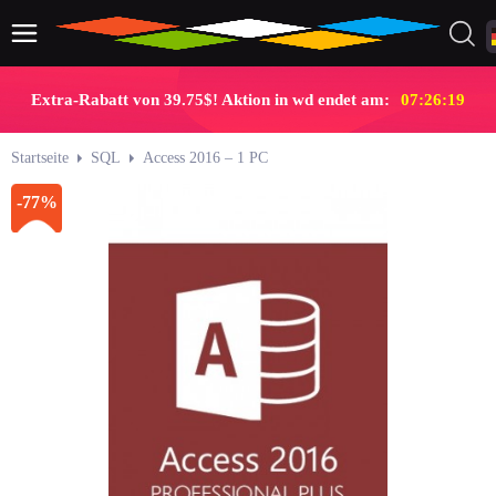
Extra-Rabatt von 39.75$! Aktion in wd endet am:
07:26:19
Startseite
SQL
Access 2016 – 1 PC
-77%