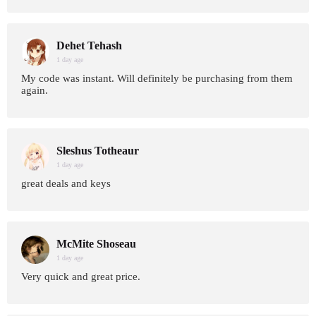
Dehet Tehash
1 day age
My code was instant. Will definitely be purchasing from them
again.
Sleshus Totheaur
1 day age
great deals and keys
McMite Shoseau
1 day age
Very quick and great price.