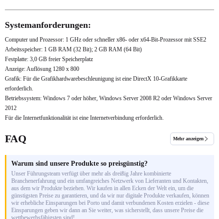
Systemanforderungen:
Computer und Prozessor: 1 GHz oder schneller x86- oder x64-Bit-Prozessor mit SSE2
Arbeitsspeicher: 1 GB RAM (32 Bit); 2 GB RAM (64 Bit)
Festplatte: 3,0 GB freier Speicherplatz
Anzeige: Auflösung 1280 x 800
Grafik: Für die Grafikhardwarebeschleunigung ist eine DirectX 10-Grafikkarte
erforderlich.
Betriebssystem: Windows 7 oder höher, Windows Server 2008 R2 oder Windows Server
2012
Für die Internetfunktionalität ist eine Internetverbindung erforderlich.
FAQ
Mehr anzeigen
Warum sind unsere Produkte so preisgünstig?
Unser Führungsteam verfügt über mehr als dreißig Jahre kombinierte
Branchenerfahrung und ein umfangreiches Netzwerk von Lieferanten und Kontakten,
aus dem wir Produkte beziehen. Wir kaufen in allen Ecken der Welt ein, um die
günstigsten Preise zu garantieren, und da wir nur digitale Produkte verkaufen, können
wir erhebliche Einsparungen bei Porto und damit verbundenen Kosten erzielen - diese
Einsparungen geben wir dann an Sie weiter, was sicherstellt, dass unsere Preise die
wettbewerbsfähigsten sind!