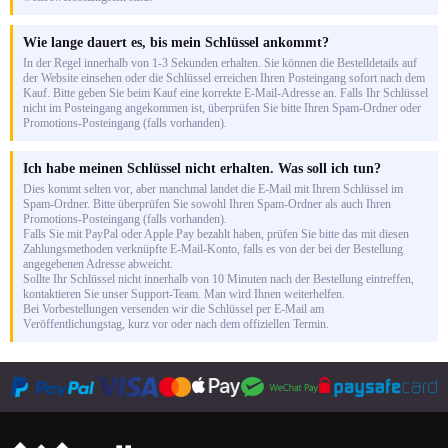
Wie lange dauert es, bis mein Schlüssel ankommt?
In der Regel innerhalb von 1-3 Sekunden erhalten. Sie können die Bestelldetails auf
der Website einsehen oder die Schlüssel erreichen Ihren Posteingang sofort nach dem
Kauf. Bitte geben Sie beim Kauf eine korrekte E-Mail-Adresse an. Falls Ihr Schlüssel
nicht im Posteingang angekommen ist, überprüfen Sie bitte Ihren Spam-Ordner oder
Promotions-Posteingang (falls vorhanden).
Ich habe meinen Schlüssel nicht erhalten. Was soll ich tun?
Dies kommt selten vor, aber manchmal landet die E-Mail mit Ihrem Schlüssel im
Spam-Ordner. Bitte überprüfen Sie sowohl Ihren Spam-Ordner als auch Ihren
Promotions-Posteingang (falls vorhanden).
Falls Sie mit PayPal oder Apple Pay bezahlt haben, prüfen Sie bitte das mit diesen
Zahlungsmethoden verknüpfte E-Mail-Konto, falls es von der bei der Bestellung
angegebenen Adresse abweicht.
Sollte Ihr Schlüssel nicht innerhalb von 10 Minuten nach der Bestellung eintreffen,
kontaktieren Sie unser Support-Team. Man wird Ihnen weiterhelfen.
Bei Vorbestellungen versenden wir die Schlüssel per E-Mail am
Veröffentlichungstag, kurz vor oder nach dem offiziellen Termin.