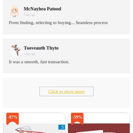
McNayhea Patood
1 day age
From finding, selecting to buying... Seamless process
Tooveauth Thyto
1 day age
It was a smooth, fast transaction.
Click to show more
-87%
-59%