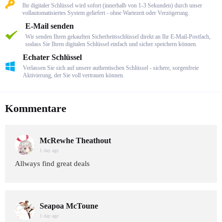
Ihr digitaler Schlüssel wird sofort (innerhalb von 1-3 Sekunden) durch unser
vollautomatisiertes System geliefert - ohne Wartezeit oder Verzögerung.
E-Mail senden
Wir senden Ihren gekauften Sicherheitsschlüssel direkt an Ihr E-Mail-Postfach,
sodass Sie Ihren digitalen Schlüssel einfach und sicher speichern können.
Echater Schlüssel
Verlassen Sie sich auf unsere authentischen Schlüssel - sichere, sorgenfreie
Aktivierung, der Sie voll vertrauen können.
Kommentare
McRewhe Theathout
1 day age
Allways find great deals
Seapoa McToune
1 day age