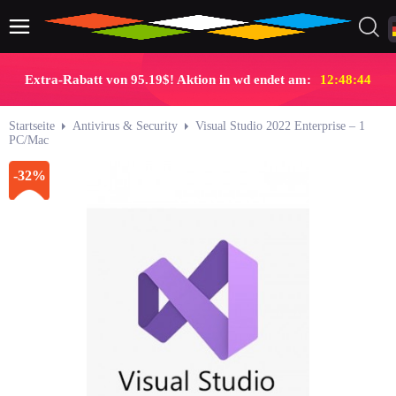
Extra-Rabatt von 95.19$! Aktion in wd endet am:
12:48:43
Startseite
Antivirus & Security
Visual Studio 2022 Enterprise – 1
PC/Mac
-32%