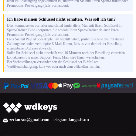
nicht im Posteingang angekommen ist, überprüfen Sie bitte Ihren Spam-Ordner oder
Promotions-Posteingang (falls vorhanden).
Ich habe meinen Schlüssel nicht erhalten. Was soll ich tun?
Dies kommt selten vor, aber manchmal landet die E-Mail mit Ihrem Schlüssel im
Spam-Ordner. Bitte überprüfen Sie sowohl Ihren Spam-Ordner als auch Ihren
Promotions-Posteingang (falls vorhanden).
Falls Sie mit PayPal oder Apple Pay bezahlt haben, prüfen Sie bitte das mit diesen
Zahlungsmethoden verknüpfte E-Mail-Konto, falls es von der bei der Bestellung
angegebenen Adresse abweicht.
Sollte Ihr Schlüssel nicht innerhalb von 10 Minuten nach der Bestellung eintreffen,
kontaktieren Sie unser Support-Team. Man wird Ihnen weiterhelfen.
Bei Vorbestellungen versenden wir die Schlüssel per E-Mail am
Veröffentlichungstag, kurz vor oder nach dem offiziellen Termin.
zetianrao@gmail.com
telegram:
langoshsun