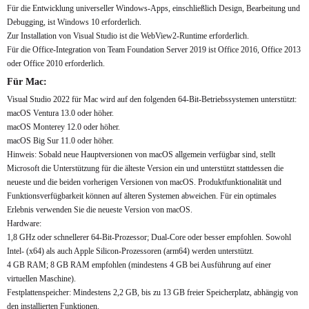
Für die Entwicklung universeller Windows-Apps, einschließlich Design, Bearbeitung und
Debugging, ist Windows 10 erforderlich.
Zur Installation von Visual Studio ist die WebView2-Runtime erforderlich.
Für die Office-Integration von Team Foundation Server 2019 ist Office 2016, Office 2013
oder Office 2010 erforderlich.
Für Mac:
Visual Studio 2022 für Mac wird auf den folgenden 64-Bit-Betriebssystemen unterstützt:
macOS Ventura 13.0 oder höher.
macOS Monterey 12.0 oder höher.
macOS Big Sur 11.0 oder höher.
Hinweis: Sobald neue Hauptversionen von macOS allgemein verfügbar sind, stellt
Microsoft die Unterstützung für die älteste Version ein und unterstützt stattdessen die
neueste und die beiden vorherigen Versionen von macOS. Produktfunktionalität und
Funktionsverfügbarkeit können auf älteren Systemen abweichen. Für ein optimales
Erlebnis verwenden Sie die neueste Version von macOS.
Hardware:
1,8 GHz oder schnellerer 64-Bit-Prozessor; Dual-Core oder besser empfohlen. Sowohl
Intel- (x64) als auch Apple Silicon-Prozessoren (arm64) werden unterstützt.
4 GB RAM; 8 GB RAM empfohlen (mindestens 4 GB bei Ausführung auf einer
virtuellen Maschine).
Festplattenspeicher: Mindestens 2,2 GB, bis zu 13 GB freier Speicherplatz, abhängig von
den installierten Funktionen.