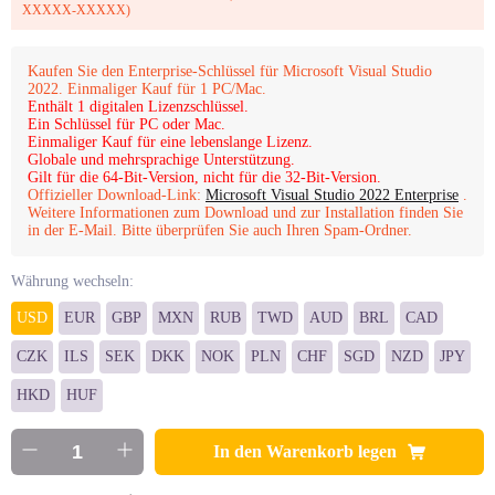
XXXXX-XXXXX)
Kaufen Sie den Enterprise-Schlüssel für Microsoft Visual Studio
2022. Einmaliger Kauf für 1 PC/Mac.
Enthält 1 digitalen Lizenzschlüssel.
Ein Schlüssel für PC oder Mac.
Einmaliger Kauf für eine lebenslange Lizenz.
Globale und mehrsprachige Unterstützung.
Gilt für die 64-Bit-Version, nicht für die 32-Bit-Version.
Offizieller Download-Link:
Microsoft Visual Studio 2022 Enterprise
.
Weitere Informationen zum Download und zur Installation finden Sie
in der E-Mail. Bitte überprüfen Sie auch Ihren Spam-Ordner.
Währung wechseln:
USD
EUR
GBP
MXN
RUB
TWD
AUD
BRL
CAD
CZK
ILS
SEK
DKK
NOK
PLN
CHF
SGD
NZD
JPY
HKD
HUF
In den Warenkorb legen