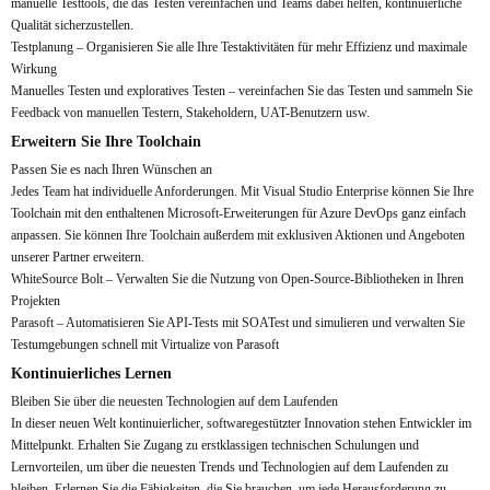
manuelle Testtools, die das Testen vereinfachen und Teams dabei helfen, kontinuierliche
Qualität sicherzustellen.
Testplanung – Organisieren Sie alle Ihre Testaktivitäten für mehr Effizienz und maximale
Wirkung
Manuelles Testen und exploratives Testen – vereinfachen Sie das Testen und sammeln Sie
Feedback von manuellen Testern, Stakeholdern, UAT-Benutzern usw.
Erweitern Sie Ihre Toolchain
Passen Sie es nach Ihren Wünschen an
Jedes Team hat individuelle Anforderungen. Mit Visual Studio Enterprise können Sie Ihre
Toolchain mit den enthaltenen Microsoft-Erweiterungen für Azure DevOps ganz einfach
anpassen. Sie können Ihre Toolchain außerdem mit exklusiven Aktionen und Angeboten
unserer Partner erweitern.
WhiteSource Bolt – Verwalten Sie die Nutzung von Open-Source-Bibliotheken in Ihren
Projekten
Parasoft – Automatisieren Sie API-Tests mit SOATest und simulieren und verwalten Sie
Testumgebungen schnell mit Virtualize von Parasoft
Kontinuierliches Lernen
Bleiben Sie über die neuesten Technologien auf dem Laufenden
In dieser neuen Welt kontinuierlicher, softwaregestützter Innovation stehen Entwickler im
Mittelpunkt. Erhalten Sie Zugang zu erstklassigen technischen Schulungen und
Lernvorteilen, um über die neuesten Trends und Technologien auf dem Laufenden zu
bleiben. Erlernen Sie die Fähigkeiten, die Sie brauchen, um jede Herausforderung zu