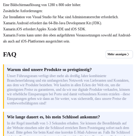
Eine Bildschirmauflösung von 1280 x 800 oder höher.
Zusätzliche Anforderungen:
Zur Installation von Visual Studio für Mac sind Administratorrechte erforderlich.
Xamarin.Android erfordert das 64-Bit-Java Development Kit (JDK).
Xamarin.iOS erfordert Apples Xcode IDE und iOS SDK.
Xamarin.Forms kann unter den oben aufgeführten Voraussetzungen sowohl auf Android-
als auch auf iOS-Plattformen ausgerichtet sein.
FAQ
Mehr anzeigen
Warum sind unsere Produkte so preisgünstig?
Unser Führungsteam verfügt über mehr als dreißig Jahre kombinierte
Branchenerfahrung und ein umfangreiches Netzwerk von Lieferanten und Kontakten,
aus dem wir Produkte beziehen. Wir kaufen in allen Ecken der Welt ein, um die
günstigsten Preise zu garantieren, und da wir nur digitale Produkte verkaufen, können
wir erhebliche Einsparungen bei Porto und damit verbundenen Kosten erzielen - diese
Einsparungen geben wir dann an Sie weiter, was sicherstellt, dass unsere Preise die
wettbewerbsfähigsten sind!
Wie lange dauert es, bis mein Schlüssel ankommt?
In der Regel innerhalb von 1-3 Sekunden erhalten. Sie können die Bestelldetails auf
der Website einsehen oder die Schlüssel erreichen Ihren Posteingang sofort nach dem
Kauf. Bitte geben Sie beim Kauf eine korrekte E-Mail-Adresse an. Falls Ihr Schlüssel