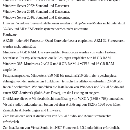
Windows 10 Version 1909 oder höher: Home, Professional, Education und Enterprise.
Windows Server 2022: Standard und Datacenter.
Windows Server 2019: Standard und Datacenter.
Windows Server 2016: Standard und Datacenter.
Hinweis: Windows Server-Installationen werden im App-Server-Modus nicht unterstützt.
32-Bit- und ARM32-Betriebssysteme werden nicht unterstützt.
Hardware:
ARM64- oder x64-Prozessor; Quad-Core oder besser empfohlen. ARM 32-Prozessoren
werden nicht unterstützt.
Mindestens 4 GB RAM. Die verwendeten Ressourcen werden von vielen Faktoren
beeinflusst. Für typische professionelle Lösungen empfehlen wir 16 GB RAM.
Windows 365: Mindestens 2 vCPU und 8 GB RAM. 4 vCPU und 16 GB RAM
empfohlen.
Festplattenspeicher: Mindestens 850 MB bis maximal 210 GB freier Speicherplatz,
abhängig von den installierten Funktionen; typische Installationen erfordern 20–50 GB
freien Speicherplatz. Wir empfehlen die Installation von Windows und Visual Studio auf
einem SSD-Laufwerk (Solid-State Drive), um die Leistung zu steigern.
Grafikkarte, die eine Mindestbildschirmauflösung von WXGA (1366 x 768) unterstützt;
Visual Studio funktioniert am besten bei einer Auflösung von 1920 x 1080 oder höher.
Zusätzliche Anforderungen und Hinweise:
Zum Installieren oder Aktualisieren von Visual Studio sind Administratorrechte
erforderlich.
Zur Installation von Visual Studio ist .NET Framework 4.5.2 oder höher erforderlich.