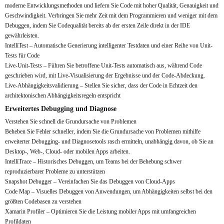
moderne Entwicklungsmethoden und liefern Sie Code mit hoher Qualität, Genauigkeit und
Geschwindigkeit. Verbringen Sie mehr Zeit mit dem Programmieren und weniger mit dem
Debuggen, indem Sie Codequalität bereits ab der ersten Zeile direkt in der IDE
gewährleisten.
IntelliTest – Automatische Generierung intelligenter Testdaten und einer Reihe von Unit-
Tests für Code
Live-Unit-Tests – Führen Sie betroffene Unit-Tests automatisch aus, während Code
geschrieben wird, mit Live-Visualisierung der Ergebnisse und der Code-Abdeckung.
Live-Abhängigkeitsvalidierung – Stellen Sie sicher, dass der Code in Echtzeit den
architektonischen Abhängigkeitsregeln entspricht
Erweitertes Debugging und Diagnose
Verstehen Sie schnell die Grundursache von Problemen
Beheben Sie Fehler schneller, indem Sie die Grundursache von Problemen mithilfe
erweiterter Debugging- und Diagnosetools rasch ermitteln, unabhängig davon, ob Sie an
Desktop-, Web-, Cloud- oder mobilen Apps arbeiten.
IntelliTrace – Historisches Debuggen, um Teams bei der Behebung schwer
reproduzierbarer Probleme zu unterstützen
Snapshot Debugger – Vereinfachen Sie das Debuggen von Cloud-Apps
Code Map – Visuelles Debuggen von Anwendungen, um Abhängigkeiten selbst bei den
größten Codebasen zu verstehen
Xamarin Profiler – Optimieren Sie die Leistung mobiler Apps mit umfangreichen
Profildaten