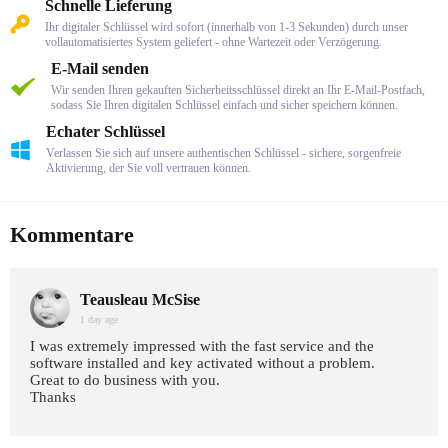
Schnelle Lieferung
Ihr digitaler Schlüssel wird sofort (innerhalb von 1-3 Sekunden) durch unser
vollautomatisiertes System geliefert - ohne Wartezeit oder Verzögerung.
E-Mail senden
Wir senden Ihren gekauften Sicherheitsschlüssel direkt an Ihr E-Mail-Postfach,
sodass Sie Ihren digitalen Schlüssel einfach und sicher speichern können.
Echater Schlüssel
Verlassen Sie sich auf unsere authentischen Schlüssel - sichere, sorgenfreie
Aktivierung, der Sie voll vertrauen können.
Kommentare
Teausleau McSise
1 day age
I was extremely impressed with the fast service and the
software installed and key activated without a problem.
Great to do business with you.
Thanks