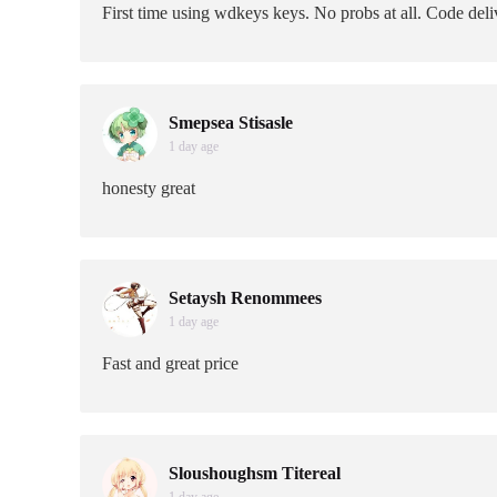
First time using wdkeys keys. No probs at all. Code deliv
Smepsea Stisasle
1 day age
honesty great
Setaysh Renommees
1 day age
Fast and great price
Sloushoughsm Titereal