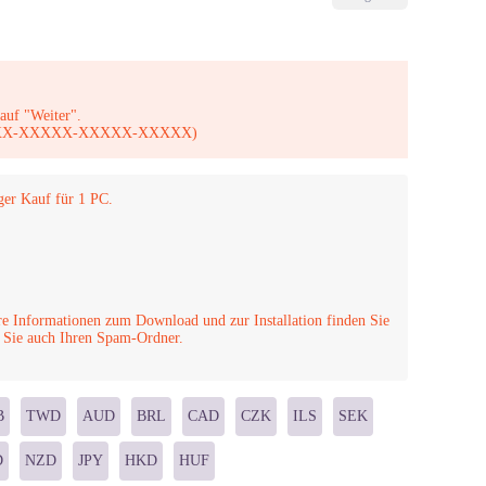
auf "Weiter".
X-XXXXX-XXXXX-XXXXX-XXXXX)
ger Kauf für 1 PC.
e Informationen zum Download und zur Installation finden Sie
en Sie auch Ihren Spam-Ordner.
B
TWD
AUD
BRL
CAD
CZK
ILS
SEK
D
NZD
JPY
HKD
HUF