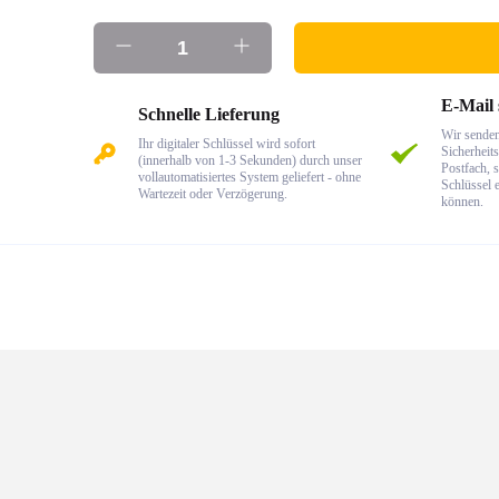
E-Mail
Schnelle Lieferung
Wir senden
Ihr digitaler Schlüssel wird sofort
Sicherheits
(innerhalb von 1-3 Sekunden) durch unser
Postfach, s
vollautomatisiertes System geliefert - ohne
Schlüssel 
Wartezeit oder Verzögerung.
können.