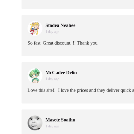
Stadea Neahee
1 day age
So fast, Great discount, !! Thank you
McCadee Delin
1 day age
Love this site!! I love the prices and they deliver quick 
Masete Soathu
1 day age