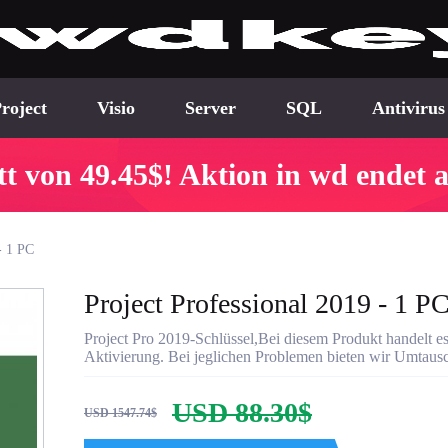
roject
Visio
Server
SQL
Antivirus
t von 49.45$! Aktion in wd endet 
- 1 PC
Project Professional 2019 - 1 P
Project Pro 2019-Schlüssel,Bei diesem Produkt handelt es
Aktivierung. Bei jeglichen Problemen bieten wir Umtausc
USD 88.30$
USD 1547.74$