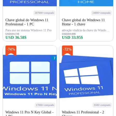
287000+comprado
24800+comprado
Chave global do Windows 11
Chave global do Windows 11
Professional - 1 PC
Home - 1 chave
Para uso no sistema Windows 11 Pro
ativação vitalícia da chave do Windows 11 Home
USD194.74$
USD204.99$
USD 36.58$
USD 33.95$
Comprar agora
Comprar agora
-74%
-72%
17000+comprado
3500+comprado
Windows 11 Pro N Key Global -
Windows 11 Professional - 2