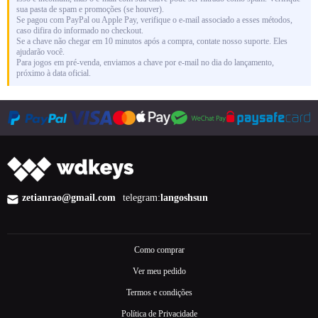
sua pasta de spam e promoções (se houver).
Se pagou com PayPal ou Apple Pay, verifique o e-mail associado a esses métodos,
caso difira do informado no checkout.
Se a chave não chegar em 10 minutos após a compra, contate nosso suporte. Eles
ajudarão você.
Para jogos em pré-venda, enviamos a chave por e-mail no dia do lançamento,
próximo à data oficial.
zetianrao@gmail.com
telegram:
langoshsun
Como comprar
Ver meu pedido
Termos e condições
Política de Privacidade