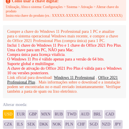
Como usar a chave digital:
Utilização, Abra o sistema: Configurações > Sistema > Ativação > Alterar chave do
produto
Insira esta chave do produto (ex.: XXXXX-XXXXX-XXXXX-XXXXX-XXXXX)
Compre a chave do Windows 11 Professional para 1 PC e atualize
para o sistema operacional Windows mais recente, e compre a chave
do Office 2021 Professional Plus (compra única) para 1 PC.
Inclui 1 chave do Windows 11 Pro e 1 chave do Office 2021 Pro Plus.
Uma chave para um PC, NÃO para Mac.
Compra única para licença vitalícia.
O Windows 11 Pro é válido apenas para a versão de 64 bits.
Suporte global e multilíngue.
A chave de ativação do Office 2021 Pro Plus é válida para o Windows
10 ou versões posteriores.
Link oficial para download:
Windows 11 Professional
,
Office 2021
Professional Plus
. Mais informações sobre o download e a instalação
podem ser encontradas no e-mail enviado instantaneamente. Verifique
também a pasta de spam ou lixo eletrônico.
Alterar moeda:
USD
EUR
GBP
MXN
RUB
TWD
AUD
BRL
CAD
CZK
ILS
SEK
DKK
NOK
PLN
CHF
SGD
NZD
JPY