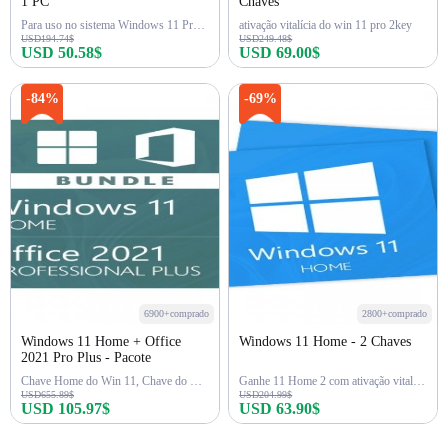
1 PC
Chaves
Para uso no sistema Windows 11 Pro N
ativação vitalícia do win 11 pro 2key
USD194.74$
USD249.48$
USD 50.58$
USD 69.00$
Comprar agora
Comprar agora
-84%
-69%
6900+comprado
2800+comprado
Windows 11 Home + Office
Windows 11 Home - 2 Chaves
2021 Pro Plus - Pacote
Chave Home do Win 11, Chave do Office 2021 Pro
Ganhe 11 Home 2 com ativação vitalícia da chave
USD655.89$
USD204.99$
USD 105.97$
USD 63.90$