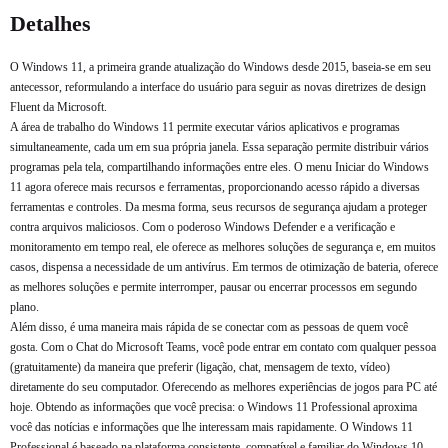
Comprar agora
Comprar agora
Detalhes
O Windows 11, a primeira grande atualização do Windows desde 2015, baseia-se em seu
antecessor, reformulando a interface do usuário para seguir as novas diretrizes de design
Fluent da Microsoft.
A área de trabalho do Windows 11 permite executar vários aplicativos e programas
simultaneamente, cada um em sua própria janela. Essa separação permite distribuir vários
programas pela tela, compartilhando informações entre eles. O menu Iniciar do Windows
11 agora oferece mais recursos e ferramentas, proporcionando acesso rápido a diversas
ferramentas e controles. Da mesma forma, seus recursos de segurança ajudam a proteger
contra arquivos maliciosos. Com o poderoso Windows Defender e a verificação e
monitoramento em tempo real, ele oferece as melhores soluções de segurança e, em muitos
casos, dispensa a necessidade de um antivírus. Em termos de otimização de bateria, oferece
as melhores soluções e permite interromper, pausar ou encerrar processos em segundo
plano.
Além disso, é uma maneira mais rápida de se conectar com as pessoas de quem você
gosta. Com o Chat do Microsoft Teams, você pode entrar em contato com qualquer pessoa
(gratuitamente) da maneira que preferir (ligação, chat, mensagem de texto, vídeo)
diretamente do seu computador. Oferecendo as melhores experiências de jogos para PC até
hoje. Obtendo as informações que você precisa: o Windows 11 Professional aproxima
você das notícias e informações que lhe interessam mais rapidamente. O Windows 11
Professional é baseado na plataforma consistente, compatível e familiar do Windows 10