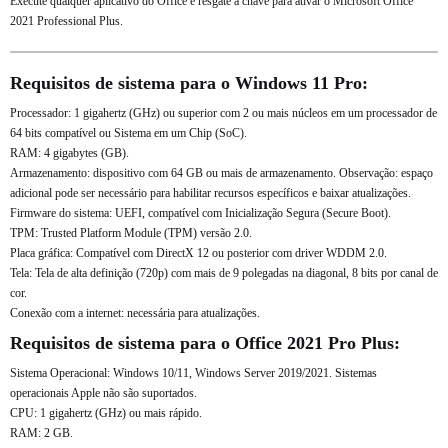
Execute qualquer aplicativo do Office e resgate a chave para ativar o Microsoft Office
2021 Professional Plus.
Requisitos de sistema para o Windows 11 Pro:
Processador: 1 gigahertz (GHz) ou superior com 2 ou mais núcleos em um processador de
64 bits compatível ou Sistema em um Chip (SoC).
RAM: 4 gigabytes (GB).
Armazenamento: dispositivo com 64 GB ou mais de armazenamento. Observação: espaço
adicional pode ser necessário para habilitar recursos específicos e baixar atualizações.
Firmware do sistema: UEFI, compatível com Inicialização Segura (Secure Boot).
TPM: Trusted Platform Module (TPM) versão 2.0.
Placa gráfica: Compatível com DirectX 12 ou posterior com driver WDDM 2.0.
Tela: Tela de alta definição (720p) com mais de 9 polegadas na diagonal, 8 bits por canal de
cor.
Conexão com a internet: necessária para atualizações.
Requisitos de sistema para o Office 2021 Pro Plus:
Sistema Operacional: Windows 10/11, Windows Server 2019/2021. Sistemas
operacionais Apple não são suportados.
CPU: 1 gigahertz (GHz) ou mais rápido.
RAM: 2 GB.