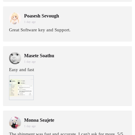
Poasesh Sevough
1 day age
Great Software key and Support.
Masete Soathu
1 day age
Easy and fast
Monoa Seajete
1 day age
The shipment was fast and accurate. I can't ask for more. 5/5