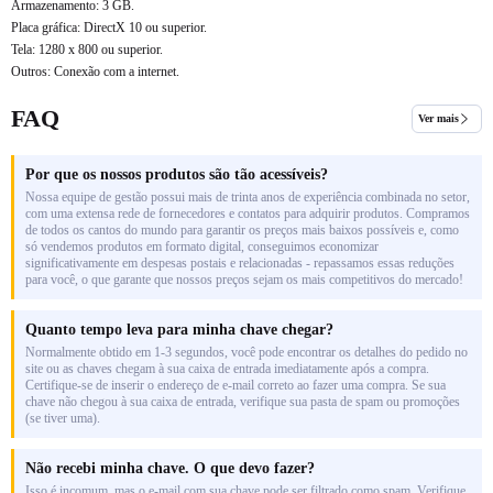
Armazenamento: 3 GB.
Placa gráfica: DirectX 10 ou superior.
Tela: 1280 x 800 ou superior.
Outros: Conexão com a internet.
FAQ
Ver mais
Por que os nossos produtos são tão acessíveis?
Nossa equipe de gestão possui mais de trinta anos de experiência combinada no setor,
com uma extensa rede de fornecedores e contatos para adquirir produtos. Compramos
de todos os cantos do mundo para garantir os preços mais baixos possíveis e, como
só vendemos produtos em formato digital, conseguimos economizar
significativamente em despesas postais e relacionadas - repassamos essas reduções
para você, o que garante que nossos preços sejam os mais competitivos do mercado!
Quanto tempo leva para minha chave chegar?
Normalmente obtido em 1-3 segundos, você pode encontrar os detalhes do pedido no
site ou as chaves chegam à sua caixa de entrada imediatamente após a compra.
Certifique-se de inserir o endereço de e-mail correto ao fazer uma compra. Se sua
chave não chegou à sua caixa de entrada, verifique sua pasta de spam ou promoções
(se tiver uma).
Não recebi minha chave. O que devo fazer?
Isso é incomum, mas o e-mail com sua chave pode ser filtrado como spam. Verifique