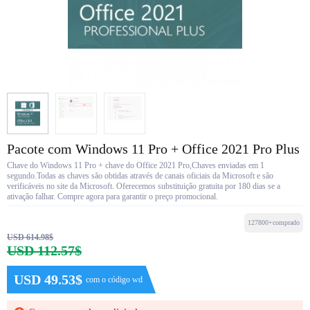
Pacote com Windows 11 Pro + Office 2021 Pro Plus
Chave do Windows 11 Pro + chave do Office 2021 Pro,Chaves enviadas em 1
segundo.Todas as chaves são obtidas através de canais oficiais da Microsoft e são
verificáveis no site da Microsoft. Oferecemos substituição gratuita por 180 dias se a
ativação falhar. Compre agora para garantir o preço promocional.
127800+comprado
USD 614.98$
USD 112.57$
USD 49.53$
com o código wd