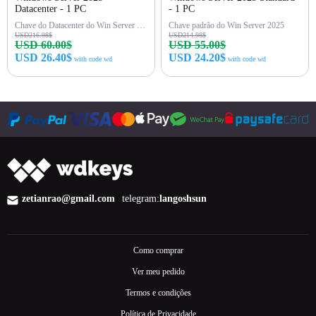
Datacenter - 1 PC
- 1 PC
Chave do Datacenter do Win Server 2025
Chave padrão do Win Server 2025
USD216.98$
USD214.98$
USD 60.00$
USD 55.00$
USD 26.40$
USD 24.20$
with code wd
with code wd
Comprar agora
Comprar agora
zetianrao@gmail.com
telegram:
langoshsun
Como comprar
Ver meu pedido
Termos e condições
Política de Privacidade