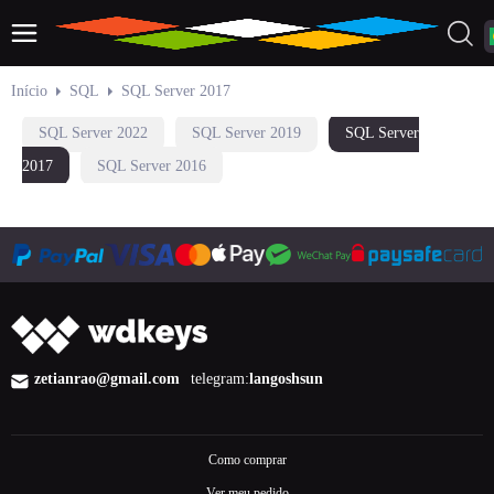
Início
SQL
SQL Server 2017
SQL Server 2022
SQL Server 2019
SQL Server
2017
SQL Server 2016
zetianrao@gmail.com
telegram:
langoshsun
Como comprar
Ver meu pedido