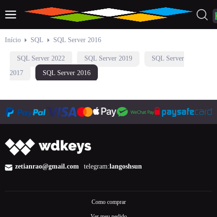
Início
SQL
SQL Server 2016
SQL Server 2022
SQL Server 2019
SQL Server
2017
SQL Server 2016
zetianrao@gmail.com
telegram:
langoshsun
Como comprar
Ver meu pedido