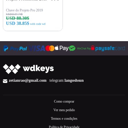
Chave do Projeto Pro 2019
USD1547.74$
USD 88.30$
USD 38.85$
with code wd
Comprar agora
zetianrao@gmail.com
telegram:
langoshsun
Como comprar
Ver meu pedido
Termos e condições
Política de Privacidade