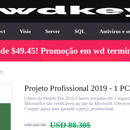
ect
Visio
Server
SQL
Antivírus e s
 de $49.45! Promoção em wd termi
 PC
Projeto Profissional 2019 - 1 PC
Chave do Projeto Pro 2019,Chaves enviadas em 1 segundo.
Microsoft e são verificáveis no site da Microsoft. Oferecem
Compre agora para garantir o preço promocional.
USD 88.30$
USD 1547.74$