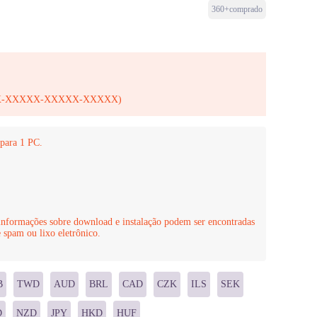
360+comprado
-XXXXX-XXXXX-XXXXX-XXXXX)
para 1 PC.
nformações sobre download e instalação podem ser encontradas
 spam ou lixo eletrônico.
B
TWD
AUD
BRL
CAD
CZK
ILS
SEK
D
NZD
JPY
HKD
HUF