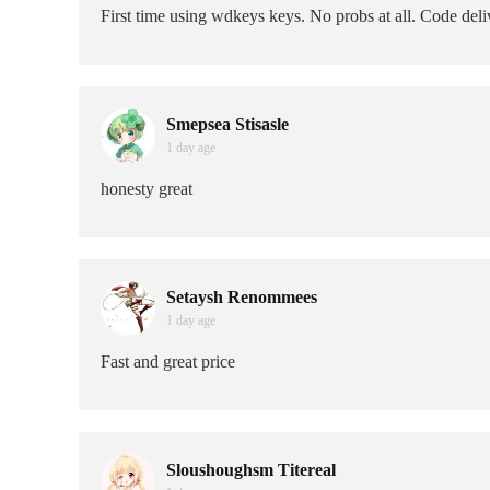
First time using wdkeys keys. No probs at all. Code deliv
Smepsea Stisasle
1 day age
honesty great
Setaysh Renommees
1 day age
Fast and great price
Sloushoughsm Titereal