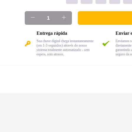
Entrega rápida
Enviar 
Sua chave digital chega instantaneamente
Enviamos su
(em 1-3 segundos) através do nosso
diretamente 
sistema totalmente automatizado - sem
garantindo 
espera, sem atrasos.
seguro da su