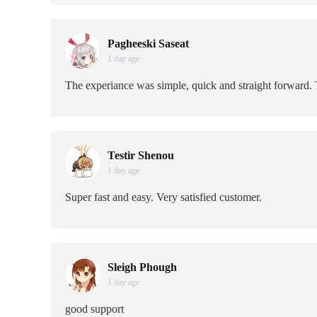
Pagheeski Saseat
1 day age
The experiance was simple, quick and straight forward. T
Testir Shenou
1 day age
Super fast and easy. Very satisfied customer.
Sleigh Phough
1 day age
good support