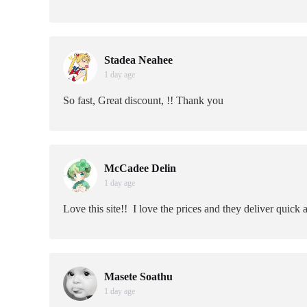
Stadea Neahee
1 day age
So fast, Great discount, !! Thank you
McCadee Delin
1 day age
Love this site!! I love the prices and they deliver quick 
Masete Soathu
1 day age