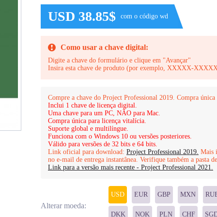
USD 38.85$
com o código wd
Como usar a chave digital:
Digite a chave do formulário e clique em "Avançar"
Insira esta chave de produto (por exemplo, XXXXX
Compre a chave do Project Professional 2019. Compra única 
Inclui 1 chave de licença digital.
Uma chave para um PC, NÃO para Mac.
Compra única para licença vitalícia.
Suporte global e multilíngue.
Funciona com o Windows 10 ou versões posteriores.
Válido para versões de 32 bits e 64 bits.
Link oficial para download:
Project Professional 2019.
Mais i
no e-mail de entrega instantânea. Verifique também a pasta de
Link para a versão mais recente - Project Professional 2021.
USD
EUR
GBP
MXN
RU
Alterar moeda:
DKK
NOK
PLN
CHF
SG