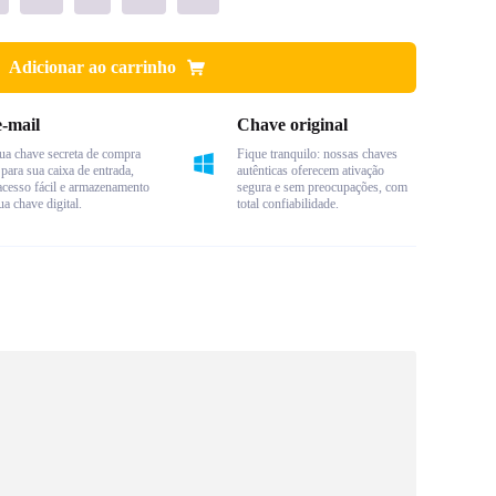
Adicionar ao carrinho
e-mail
Chave original
a chave secreta de compra
Fique tranquilo: nossas chaves
para sua caixa de entrada,
autênticas oferecem ativação
acesso fácil e armazenamento
segura e sem preocupações, com
a chave digital.
total confiabilidade.