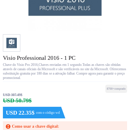
Visio Professional 2016 - 1 PC
Chave do Visio Pro 2016,Chaves enviadas em 1 segundo.Todas as chaves são obtidas
através de canais oficiais da Microsoft e são verificáveis no site da Microsoft. Oferecemos
substituição gratuita por 180 dias se a ativação falhar. Compre agora para garantir o preço
promocional.
8700+comprado
USD 307.49$
USD 50.79$
USD 22.35$
com o código wd
Como usar a chave digital: