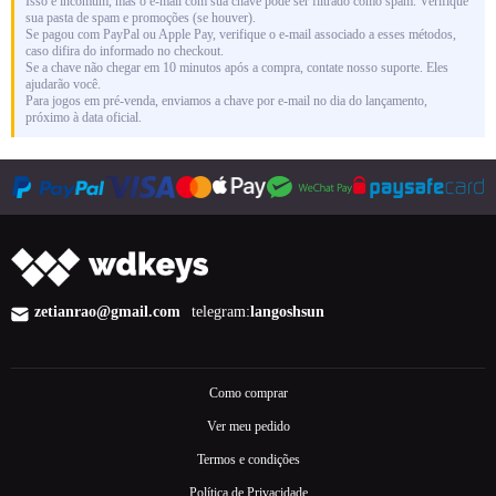
Isso é incomum, mas o e-mail com sua chave pode ser filtrado como spam. Verifique
sua pasta de spam e promoções (se houver).
Se pagou com PayPal ou Apple Pay, verifique o e-mail associado a esses métodos,
caso difira do informado no checkout.
Se a chave não chegar em 10 minutos após a compra, contate nosso suporte. Eles
ajudarão você.
Para jogos em pré-venda, enviamos a chave por e-mail no dia do lançamento,
próximo à data oficial.
zetianrao@gmail.com
telegram:
langoshsun
Como comprar
Ver meu pedido
Termos e condições
Política de Privacidade