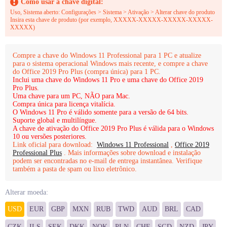
Como usar a chave digital:
Uso, Sistema aberto: Configurações > Sistema > Ativação > Alterar chave do produto
Insira esta chave de produto (por exemplo, XXXXX-XXXXX-XXXXX-XXXXX-
XXXXX)
Compre a chave do Windows 11 Professional para 1 PC e atualize
para o sistema operacional Windows mais recente, e compre a chave
do Office 2019 Pro Plus (compra única) para 1 PC.
Inclui uma chave do Windows 11 Pro e uma chave do Office 2019
Pro Plus.
Uma chave para um PC, NÃO para Mac.
Compra única para licença vitalícia.
O Windows 11 Pro é válido somente para a versão de 64 bits.
Suporte global e multilíngue.
A chave de ativação do Office 2019 Pro Plus é válida para o Windows
10 ou versões posteriores.
Link oficial para download:
Windows 11 Professional
,
Office 2019
Professional Plus
. Mais informações sobre download e instalação
podem ser encontradas no e-mail de entrega instantânea. Verifique
também a pasta de spam ou lixo eletrônico.
Alterar moeda:
USD
EUR
GBP
MXN
RUB
TWD
AUD
BRL
CAD
CZK
ILS
SEK
DKK
NOK
PLN
CHF
SGD
NZD
JPY