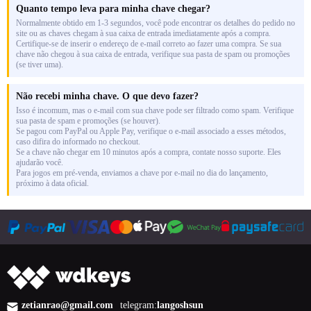
Quanto tempo leva para minha chave chegar?
Normalmente obtido em 1-3 segundos, você pode encontrar os detalhes do pedido no
site ou as chaves chegam à sua caixa de entrada imediatamente após a compra.
Certifique-se de inserir o endereço de e-mail correto ao fazer uma compra. Se sua
chave não chegou à sua caixa de entrada, verifique sua pasta de spam ou promoções
(se tiver uma).
Não recebi minha chave. O que devo fazer?
Isso é incomum, mas o e-mail com sua chave pode ser filtrado como spam. Verifique
sua pasta de spam e promoções (se houver).
Se pagou com PayPal ou Apple Pay, verifique o e-mail associado a esses métodos,
caso difira do informado no checkout.
Se a chave não chegar em 10 minutos após a compra, contate nosso suporte. Eles
ajudarão você.
Para jogos em pré-venda, enviamos a chave por e-mail no dia do lançamento,
próximo à data oficial.
zetianrao@gmail.com
telegram:
langoshsun