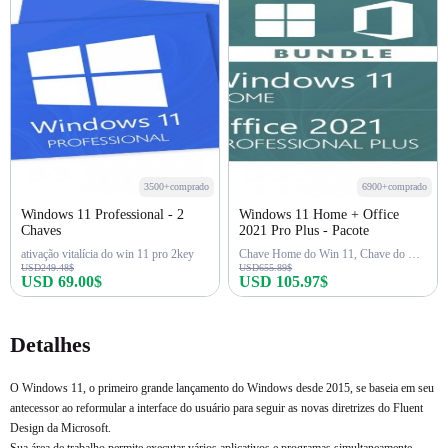
3500+comprado
6900+comprado
Windows 11 Professional - 2
Windows 11 Home + Office
Chaves
2021 Pro Plus - Pacote
ativação vitalícia do win 11 pro 2key
Chave Home do Win 11, Chave do Office 2021 Pro
USD249.48$
USD655.89$
USD 69.00$
USD 105.97$
Comprar agora
Comprar agora
Detalhes
O Windows 11, o primeiro grande lançamento do Windows desde 2015, se baseia em seu
antecessor ao reformular a interface do usuário para seguir as novas diretrizes do Fluent
Design da Microsoft.