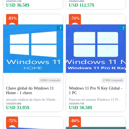
USD194.74$
USD614.98$
USD 36.58$
USD 112.57$
Comprar agora
Comprar agora
-83%
-74%
24800+comprado
17000+comprado
Chave global do Windows 11
Windows 11 Pro N Key Global -
Home - 1 chave
1 PC
ativação vitalícia da chave do Windows 11 Home
Para uso no sistema Windows 11 Pro N
USD204.99$
USD194.74$
USD 33.95$
USD 50.58$
Comprar agora
Comprar agora
-72%
-84%