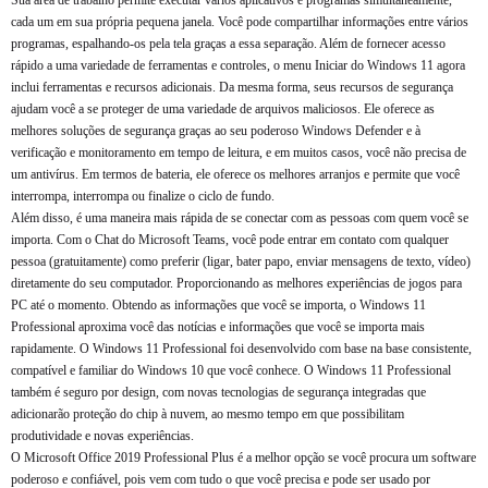
Sua área de trabalho permite executar vários aplicativos e programas simultaneamente,
cada um em sua própria pequena janela. Você pode compartilhar informações entre vários
programas, espalhando-os pela tela graças a essa separação. Além de fornecer acesso
rápido a uma variedade de ferramentas e controles, o menu Iniciar do Windows 11 agora
inclui ferramentas e recursos adicionais. Da mesma forma, seus recursos de segurança
ajudam você a se proteger de uma variedade de arquivos maliciosos. Ele oferece as
melhores soluções de segurança graças ao seu poderoso Windows Defender e à
verificação e monitoramento em tempo de leitura, e em muitos casos, você não precisa de
um antivírus. Em termos de bateria, ele oferece os melhores arranjos e permite que você
interrompa, interrompa ou finalize o ciclo de fundo.
Além disso, é uma maneira mais rápida de se conectar com as pessoas com quem você se
importa. Com o Chat do Microsoft Teams, você pode entrar em contato com qualquer
pessoa (gratuitamente) como preferir (ligar, bater papo, enviar mensagens de texto, vídeo)
diretamente do seu computador. Proporcionando as melhores experiências de jogos para
PC até o momento. Obtendo as informações que você se importa, o Windows 11
Professional aproxima você das notícias e informações que você se importa mais
rapidamente. O Windows 11 Professional foi desenvolvido com base na base consistente,
compatível e familiar do Windows 10 que você conhece. O Windows 11 Professional
também é seguro por design, com novas tecnologias de segurança integradas que
adicionarão proteção do chip à nuvem, ao mesmo tempo em que possibilitam
produtividade e novas experiências.
O Microsoft Office 2019 Professional Plus é a melhor opção se você procura um software
poderoso e confiável, pois vem com tudo o que você precisa e pode ser usado por