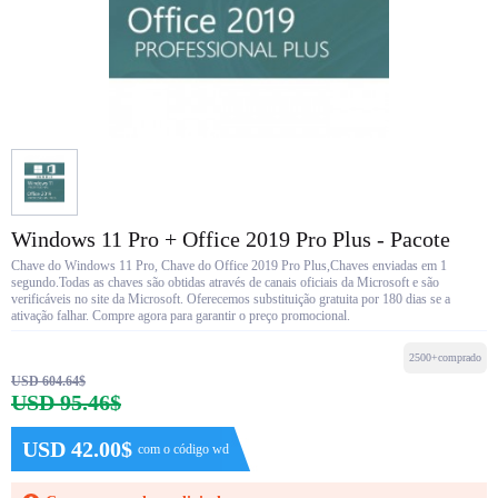
Windows 11 Pro + Office 2019 Pro Plus - Pacote
Chave do Windows 11 Pro, Chave do Office 2019 Pro Plus,Chaves enviadas em 1
segundo.Todas as chaves são obtidas através de canais oficiais da Microsoft e são
verificáveis no site da Microsoft. Oferecemos substituição gratuita por 180 dias se a
ativação falhar. Compre agora para garantir o preço promocional.
2500+comprado
USD 604.64$
USD 95.46$
USD 42.00$
com o código wd