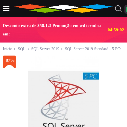
Desconto extra de $58.12! Promoção em wd termina
04:59:02
em:
Início
SQL
SQL Server 2019
SQL Server 2019 Standard - 5 PCs
-87%