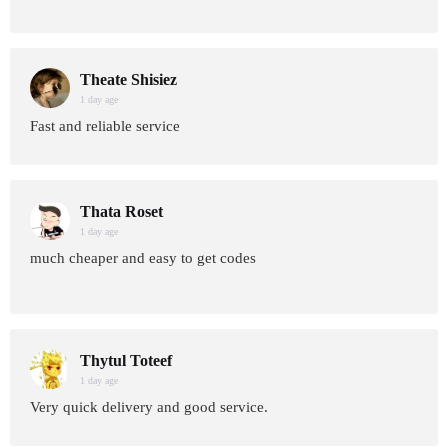
Theate Shisiez
1 day age
Fast and reliable service
Thata Roset
1 day age
much cheaper and easy to get codes
Thytul Toteef
1 day age
Very quick delivery and good service.