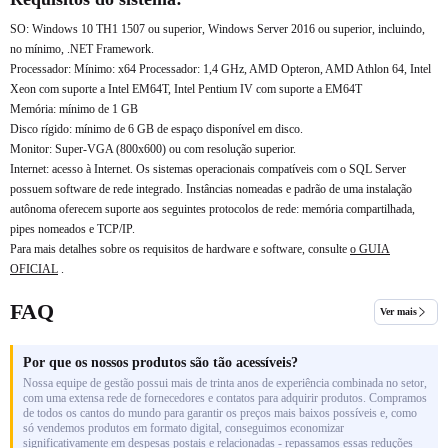
SO: Windows 10 TH1 1507 ou superior, Windows Server 2016 ou superior, incluindo,
no mínimo, .NET Framework.
Processador: Mínimo: x64 Processador: 1,4 GHz, AMD Opteron, AMD Athlon 64, Intel
Xeon com suporte a Intel EM64T, Intel Pentium IV com suporte a EM64T
Memória: mínimo de 1 GB
Disco rígido: mínimo de 6 GB de espaço disponível em disco.
Monitor: Super-VGA (800x600) ou com resolução superior.
Internet: acesso à Internet. Os sistemas operacionais compatíveis com o SQL Server
possuem software de rede integrado. Instâncias nomeadas e padrão de uma instalação
autônoma oferecem suporte aos seguintes protocolos de rede: memória compartilhada,
pipes nomeados e TCP/IP.
Para mais detalhes sobre os requisitos de hardware e software, consulte
o GUIA
OFICIAL
.
FAQ
Ver mais
Por que os nossos produtos são tão acessíveis?
Nossa equipe de gestão possui mais de trinta anos de experiência combinada no setor,
com uma extensa rede de fornecedores e contatos para adquirir produtos. Compramos
de todos os cantos do mundo para garantir os preços mais baixos possíveis e, como
só vendemos produtos em formato digital, conseguimos economizar
significativamente em despesas postais e relacionadas - repassamos essas reduções