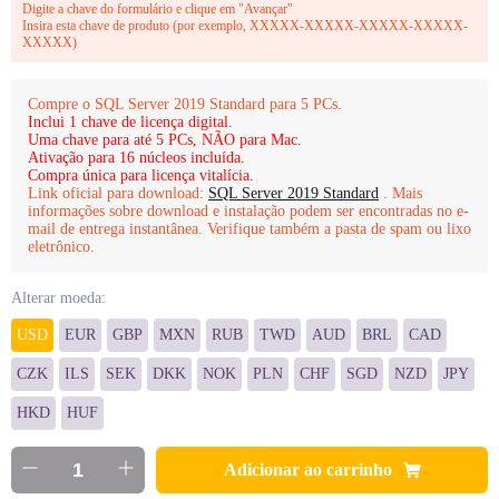
Digite a chave do formulário e clique em "Avançar"
Insira esta chave de produto (por exemplo, XXXXX-XXXXX-XXXXX-XXXXX-
XXXXX)
Compre o SQL Server 2019 Standard para 5 PCs.
Inclui 1 chave de licença digital.
Uma chave para até 5 PCs, NÃO para Mac.
Ativação para 16 núcleos incluída.
Compra única para licença vitalícia.
Link oficial para download:
SQL Server 2019 Standard
. Mais
informações sobre download e instalação podem ser encontradas no e-
mail de entrega instantânea. Verifique também a pasta de spam ou lixo
eletrônico.
Alterar moeda:
USD
EUR
GBP
MXN
RUB
TWD
AUD
BRL
CAD
CZK
ILS
SEK
DKK
NOK
PLN
CHF
SGD
NZD
JPY
HKD
HUF
Adicionar ao carrinho