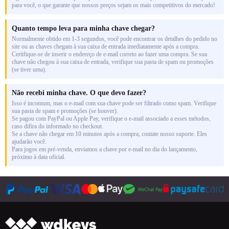
para você, o que garante que nossos preços sejam os mais competitivos do mercado!
Quanto tempo leva para minha chave chegar?
Normalmente obtido em 1-3 segundos, você pode encontrar os detalhes do pedido no
site ou as chaves chegam à sua caixa de entrada imediatamente após a compra.
Certifique-se de inserir o endereço de e-mail correto ao fazer uma compra. Se sua
chave não chegou à sua caixa de entrada, verifique sua pasta de spam ou promoções
(se tiver uma).
Não recebi minha chave. O que devo fazer?
Isso é incomum, mas o e-mail com sua chave pode ser filtrado como spam. Verifique
sua pasta de spam e promoções (se houver).
Se pagou com PayPal ou Apple Pay, verifique o e-mail associado a esses métodos,
caso difira do informado no checkout.
Se a chave não chegar em 10 minutos após a compra, contate nosso suporte. Eles
ajudarão você.
Para jogos em pré-venda, enviamos a chave por e-mail no dia do lançamento,
próximo à data oficial.