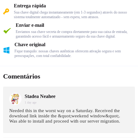
Entrega rápida
Sua chave digital chega instantaneamente (em 1-3 segundos) através do nosso
sistema totalmente automatizado - sem espera, sem atrasos.
Enviar e-mail
Enviamos sua chave secreta de compra diretamente para sua caixa de entrada,
garantindo acesso fácil e armazenamento seguro da sua chave digital.
Chave original
Fique tranquilo: nossas chaves autênticas oferecem ativação segura e sem
preocupações, com total confiabilidade.
Comentários
Stadea Neahee
1 day age
Needed this in the worst way on a Saturday. Received the
download link inside the &quot;weekend window&quot;.
Was able to install and proceed with our server migration.