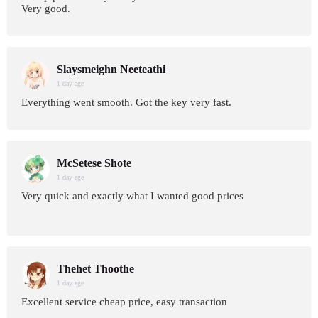
Very good.
Slaysmeighn Neeteathi
1 day age
Everything went smooth. Got the key very fast.
McSetese Shote
1 day age
Very quick and exactly what I wanted good prices
Thehet Thoothe
1 day age
Excellent service cheap price, easy transaction