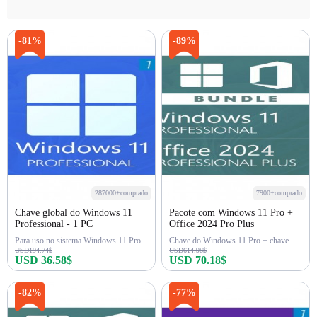
-81%
-89%
287000+comprado
7900+comprado
Chave global do Windows 11
Pacote com Windows 11 Pro +
Professional - 1 PC
Office 2024 Pro Plus
Para uso no sistema Windows 11 Pro
Chave do Windows 11 Pro + chave do Office 2024 Pro Plus
USD194.74$
USD614.98$
USD 36.58$
USD 70.18$
Comprar agora
Comprar agora
-82%
-77%