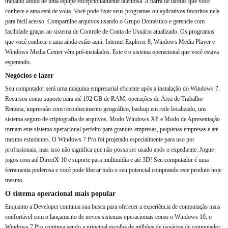
trabalho árduo de uma equipe excepcionalmente talentosa. A barra de tarefas que você
conhece e ama está de volta. Você pode fixar seus programas ou aplicativos favoritos nela
para fácil acesso. Compartilhe arquivos usando o Grupo Doméstico e gerencie com
facilidade graças ao sistema de Controle de Conta de Usuário atualizado. Os programas
que você conhece e ama ainda estão aqui. Internet Explorer 8, Windows Media Player e
Windows Media Center vêm pré-instalados. Este é o sistema operacional que você estava
esperando.
Negócios e lazer
Seu computador será uma máquina empresarial eficiente após a instalação do Windows 7.
Recursos como suporte para até 192 GB de RAM, operações de Área de Trabalho
Remota, impressão com reconhecimento geográfico, backup em rede localizado, um
sistema seguro de criptografia de arquivos, Modo Windows XP e Modo de Apresentação
tornam este sistema operacional perfeito para grandes empresas, pequenas empresas e até
mesmo estudantes. O Windows 7 Pro foi projetado especialmente para uso por
profissionais, mas isso não significa que não possa ser usado após o expediente. Jogue
jogos com até DirectX 10 e suporte para multimídia e até 3D! Seu computador é uma
ferramenta poderosa e você pode liberar todo o seu potencial comprando este produto hoje
mesmo.
O sistema operacional mais popular
Enquanto a Developer continua sua busca para oferecer a experiência de computação mais
confortável com o lançamento de novos sistemas operacionais como o Windows 10, o
Windows 7 Pro continua sendo a principal escolha de milhões de usuários de computador