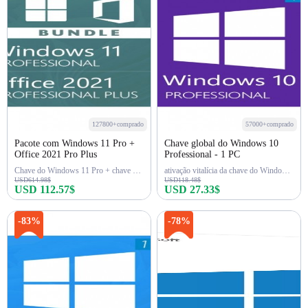
127800+comprado
57000+comprado
Pacote com Windows 11 Pro +
Chave global do Windows 10
Office 2021 Pro Plus
Professional - 1 PC
Chave do Windows 11 Pro + chave do Office 2021 Pro
ativação vitalícia da chave do Windows 10 Pro
USD614.98$
USD118.48$
USD 112.57$
USD 27.33$
Comprar agora
Comprar agora
-83%
-78%