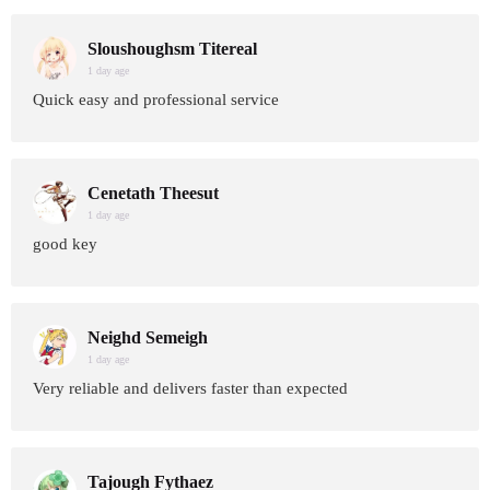
Sloushoughsm Titereal
1 day age
Quick easy and professional service
Cenetath Theesut
1 day age
good key
Neighd Semeigh
1 day age
Very reliable and delivers faster than expected
Tajough Fythaez