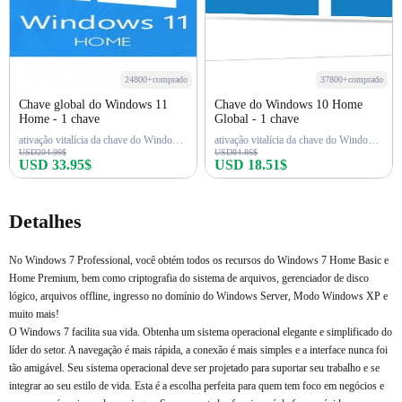
24800+comprado
37800+comprado
Chave global do Windows 11
Chave do Windows 10 Home
Home - 1 chave
Global - 1 chave
ativação vitalícia da chave do Windows 11 Home
ativação vitalícia da chave do Windows 10 Home
USD204.99$
USD84.86$
USD 33.95$
USD 18.51$
Comprar agora
Comprar agora
Detalhes
No Windows 7 Professional, você obtém todos os recursos do Windows 7 Home Basic e
Home Premium, bem como criptografia do sistema de arquivos, gerenciador de disco
lógico, arquivos offline, ingresso no domínio do Windows Server, Modo Windows XP e
muito mais!
O Windows 7 facilita sua vida. Obtenha um sistema operacional elegante e simplificado do
líder do setor. A navegação é mais rápida, a conexão é mais simples e a interface nunca foi
tão amigável. Seu sistema operacional deve ser projetado para suportar seu trabalho e se
integrar ao seu estilo de vida. Esta é a escolha perfeita para quem tem foco em negócios e