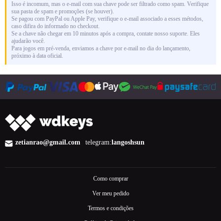
Isso é incomum, mas o e-mail com sua chave pode ser filtrado como spam. Verifique
sua pasta de spam e promoções (se houver).
Se pagou com PayPal ou Apple Pay, verifique o e-mail associado a esses métodos,
caso difira do informado no checkout.
Se a chave não chegar em 10 minutos após a compra, contate nosso suporte. Eles
ajudarão você.
Para jogos em pré-venda, enviamos a chave por e-mail no dia do lançamento,
próximo à data oficial.
zetianrao@gmail.com
telegram:
langoshsun
Como comprar
Ver meu pedido
Termos e condições