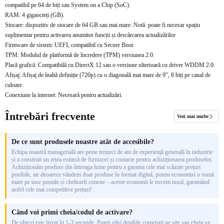
compatibil pe 64 de biți sau System on a Chip (SoC).
RAM: 4 gigaocteți (GB).
Stocare: dispozitiv de stocare de 64 GB sau mai mare. Notă: poate fi necesar spațiu
suplimentar pentru activarea anumitor funcții și descărcarea actualizărilor
Firmware de sistem: UEFI, compatibil cu Secure Boot.
TPM: Modulul de platformă de încredere (TPM) versiunea 2.0.
Placă grafică: Compatibilă cu DirectX 12 sau o versiune ulterioară cu driver WDDM 2.0.
Afișaj: Afișaj de înaltă definiție (720p) cu o diagonală mai mare de 9", 8 biți pe canal de
culoare.
Conexiune la internet: Necesară pentru actualizări.
Întrebări frecvente
Vezi mai multe
De ce sunt produsele noastre atât de accesibile?
Echipa noastră managerială are peste treizeci de ani de experiență generală în industrie
și a construit un rețea extinsă de furnizori și contacte pentru achiziționarea produselor.
Achiziționăm produse din întreaga lume pentru a garanta cele mai scăzute prețuri
posibile, iar deoarece vândem doar produse în format digital, putem economisi o sumă
mare pe taxe poștale și cheltuieli conexe – aceste economii le trecem nouă, garantând
astfel cele mai competitive prețuri!
Când voi primi cheia/codul de activare?
De obicei este livrat în 1-3 secunde. Puteți găsi detaliile comenzii pe site sau cheia va