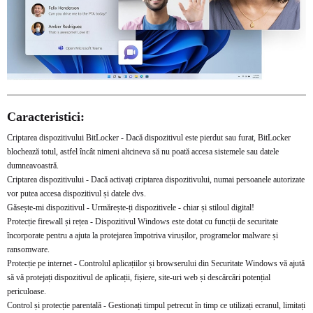
Caracteristici:
Criptarea dispozitivului BitLocker - Dacă dispozitivul este pierdut sau furat, BitLocker
blochează totul, astfel încât nimeni altcineva să nu poată accesa sistemele sau datele
dumneavoastră.
Criptarea dispozitivului - Dacă activați criptarea dispozitivului, numai persoanele autorizate
vor putea accesa dispozitivul și datele dvs.
Găsește-mi dispozitivul - Urmărește-ți dispozitivele - chiar și stiloul digital!
Protecție firewall și rețea - Dispozitivul Windows este dotat cu funcții de securitate
încorporate pentru a ajuta la protejarea împotriva virușilor, programelor malware și
ransomware.
Protecție pe internet - Controlul aplicațiilor și browserului din Securitate Windows vă ajută
să vă protejați dispozitivul de aplicații, fișiere, site-uri web și descărcări potențial
periculoase.
Control și protecție parentală - Gestionați timpul petrecut în timp ce utilizați ecranul, limitați