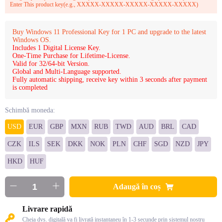
Enter This product key(e.g., XXXXX-XXXXX-XXXXX-XXXXX-XXXXX)
Buy Windows 11 Professional Key for 1 PC and upgrade to the latest
Windows OS.
Includes 1 Digital License Key.
One-Time Purchase for Lifetime-License.
Valid for 32/64-bit Version.
Global and Multi-Language supported.
Fully automatic shipping, receive key within 3 seconds after payment
is completed
Schimbă moneda:
USD
EUR
GBP
MXN
RUB
TWD
AUD
BRL
CAD
CZK
ILS
SEK
DKK
NOK
PLN
CHF
SGD
NZD
JPY
HKD
HUF
Adaugă în coș
Livrare rapidă
Cheia dvs. digitală va fi livrată instantaneu în 1-3 secunde prin sistemul nostru