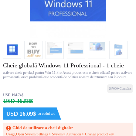
Cheie globală Windows 11 Professional - 1 cheie
activare cheie pe viață pentru Win 11 Pro,Acest produs este o cheie oficială pentru activare
permanentă, orice problemă este acoperită de politica noastră de returnare sau înlocuire.
287000+Cumpărat
USD 194.74$
USD 36.58$
USD 16.09$
cu codul wd
Ghid de utilizare a cheii digitale:
Usage,Open System:Settings > System > Activation > Change product key