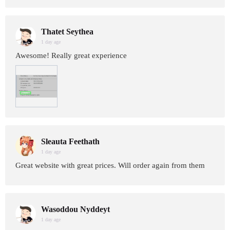
Thatet Seythea
1 day age
Awesome! Really great experience
Sleauta Feethath
1 day age
Great website with great prices. Will order again from them
Wasoddou Nyddeyt
1 day age