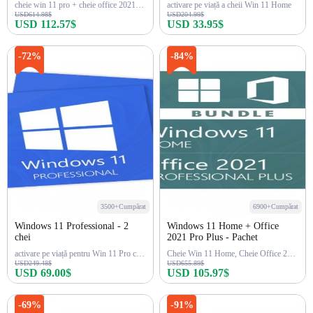
cheie win 11 pro + cheie office 2021 pro
activare pe viață a cheii Win 11 Home
USD614.98$
USD204.99$
USD 112.57$
USD 33.95$
Cumpără acum
Cumpără acum
-72%
-84%
3500+Cumpărat
6900+Cumpărat
Windows 11 Professional - 2
Windows 11 Home + Office
chei
2021 Pro Plus - Pachet
activare pe viață pentru Win 11 Pro cu 2 chei
Cheie Win 11 Home, Cheie Office 2021 Pro
USD249.48$
USD655.89$
USD 69.00$
USD 105.97$
Cumpără acum
Cumpără acum
-69%
-91%