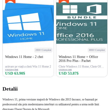
2800+Cumpărat
4800+Cumpărat
Windows 11 Home - 2 chei
Windows 11 Home + Office
2016 Pro Plus - Pachet
activare pe viață a cheii Win 11 Home 2
Cheie Windows 11 Home, Cheie Office 2016 Pro Plus
USD204.99$
USD610.38$
USD 63.90$
USD 53.87$
Cumpără acum
Cumpără acum
Detalii
Windows 11, prima versiune majoră de Windows din 2015 încoace, se bazează pe
predecesorul său prin modernizarea interfeței cu utilizatorul pentru a urma noile linii
directoare Fluent Design de la Microsoft.