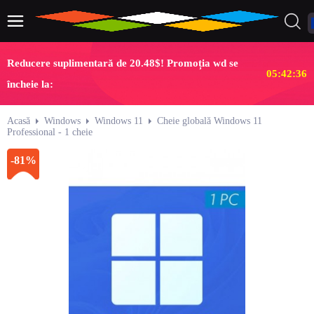
Reducere suplimentară de 20.48$! Promoția wd se
05:42:35
încheie la:
Acasă
Windows
Windows 11
Cheie globală Windows 11
Professional - 1 cheie
-81%