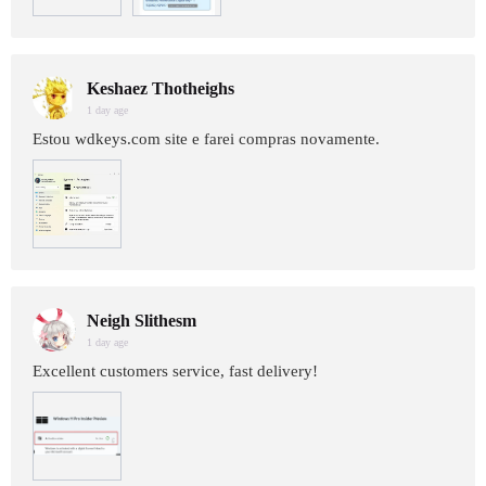
Keshaez Thotheighs
1 day age
Estou wdkeys.com site e farei compras novamente.
Neigh Slithesm
1 day age
Excellent customers service, fast delivery!