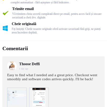
complet automatizat - fără așteptare și fără întârziere.
Trimite email
Vă trimitem cheia secretă cumpărată direct pe email, pentru acces facil și stocare
securizată a cheii dvs. digitale.
Cheie originală
Fiți liniștiți: Cheile noastre originale oferă activare securizată fără griji, ne puteți
avea încredere deplină.
Comentarii
Thoose Deffi
1 day age
Easy to find what I needed and a great price. Checkout went
smoothly and software codes arrives quickly. I'll be back!