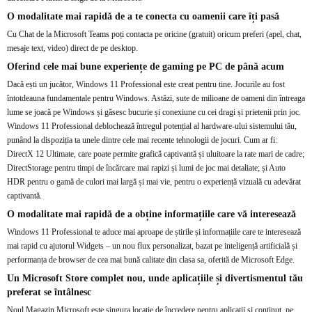
O modalitate mai rapidă de a te conecta cu oamenii care îți pasă
Cu Chat de la Microsoft Teams poți contacta pe oricine (gratuit) oricum preferi (apel, chat,
mesaje text, video) direct de pe desktop.
Oferind cele mai bune experiențe de gaming pe PC de până acum
Dacă ești un jucător, Windows 11 Professional este creat pentru tine. Jocurile au fost
întotdeauna fundamentale pentru Windows. Astăzi, sute de milioane de oameni din întreaga
lume se joacă pe Windows și găsesc bucurie și conexiune cu cei dragi și prietenii prin joc.
Windows 11 Professional deblochează întregul potențial al hardware-ului sistemului tău,
punând la dispoziția ta unele dintre cele mai recente tehnologii de jocuri. Cum ar fi:
DirectX 12 Ultimate, care poate permite grafică captivantă și uluitoare la rate mari de cadre;
DirectStorage pentru timpi de încărcare mai rapizi și lumi de joc mai detaliate; și Auto
HDR pentru o gamă de culori mai largă și mai vie, pentru o experiență vizuală cu adevărat
captivantă.
O modalitate mai rapidă de a obține informațiile care vă interesează
Windows 11 Professional te aduce mai aproape de știrile și informațiile care te interesează
mai rapid cu ajutorul Widgets – un nou flux personalizat, bazat pe inteligență artificială și
performanța de browser de cea mai bună calitate din clasa sa, oferită de Microsoft Edge.
Un Microsoft Store complet nou, unde aplicațiile și divertismentul tău
preferat se întâlnesc
Noul Magazin Microsoft este singura locație de încredere pentru aplicații și conținut, pe