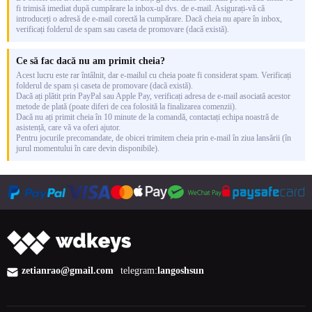
fi trimisă imediat după cumpărare la inbox-ul dvs. de e-mail. Asigurați-vă că
introduceți o adresă de e-mail corectă la cumpărare. Dacă cheia nu apare în inbox,
verificați folderul de spam sau caseta de promovare (dacă există).
Ce să fac dacă nu am primit cheia?
Acest lucru este rar întâlnit, dar e-mailul cu cheia poate fi considerat spam. Verificați
folderul de spam și caseta de promovare (dacă există).
Dacă ați plătit prin PayPal sau Apple Pay, verificați adresa de e-mail asociată acestor
metode de plată (poate diferi de cea folosită la finalizarea comenzii).
Dacă nu ați primit cheia în 10 minute de la comandă, contactați echipa noastră de
asistență, care vă va oferi ajutor.
Pentru jocurile precomandate, de obicei trimitem cheia prin e-mail în ziua lansării (în
jurul momentului în care devin disponibile).
zetianrao@gmail.com
telegram:
langoshsun