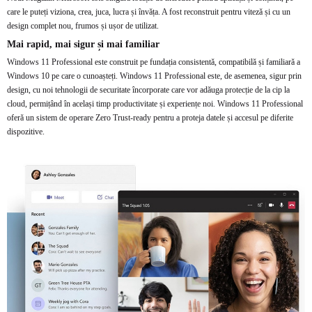
care le puteți viziona, crea, juca, lucra și învăța. A fost reconstruit pentru viteză și cu un
design complet nou, frumos și ușor de utilizat.
Mai rapid, mai sigur și mai familiar
Windows 11 Professional este construit pe fundația consistentă, compatibilă și familiară a
Windows 10 pe care o cunoașteți. Windows 11 Professional este, de asemenea, sigur prin
design, cu noi tehnologii de securitate încorporate care vor adăuga protecție de la cip la
cloud, permițând în același timp productivitate și experiențe noi. Windows 11 Professional
oferă un sistem de operare Zero Trust-ready pentru a proteja datele și accesul pe diferite
dispozitive.