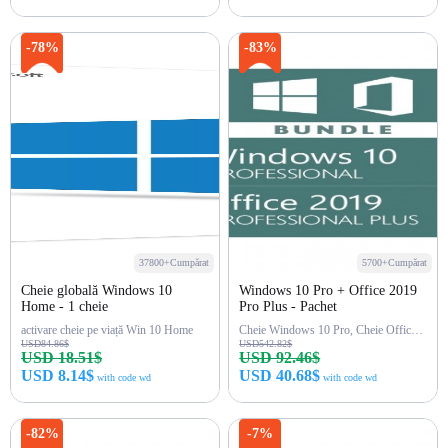
Cumpără acum
Cumpără acum
-78%
-83%
37800+Cumpărat
5700+Cumpărat
Cheie globală Windows 10
Windows 10 Pro + Office 2019
Home - 1 cheie
Pro Plus - Pachet
activare cheie pe viață Win 10 Home
Cheie Windows 10 Pro, Cheie Office 2019 Pro
USD84.86$
USD542.82$
USD 18.51$
USD 92.46$
USD 8.14$
USD 40.68$
with code wd
with code wd
Cumpără acum
Cumpără acum
-82%
-7%