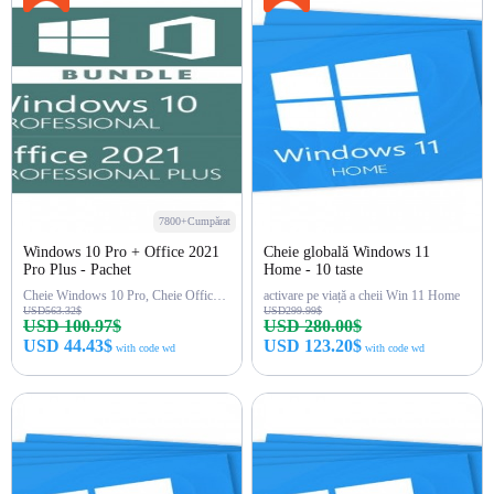
7800+Cumpărat
Windows 10 Pro + Office 2021
Cheie globală Windows 11
Pro Plus - Pachet
Home - 10 taste
Cheie Windows 10 Pro, Cheie Office 2021 Pro
activare pe viață a cheii Win 11 Home
USD563.32$
USD299.99$
USD 100.97$
USD 280.00$
USD 44.43$
USD 123.20$
with code wd
with code wd
Cumpără acum
Cumpără acum