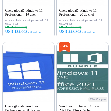
Cheie globală Windows 11
Cheie globală Windows 11
Professional - 10 chei
Professional - 20 de chei
activare cheie pe viață pentru Win 11 Pro
activare cheie pe viață pentru Win 11 Pro
USD279.19$
USD204.99$
USD 300.00$
USD 520.00$
USD 132.00$
USD 228.80$
with code wd
with code wd
Cumpără acum
Cumpără acum
-84%
6900+Cumpărat
Cheie globală Windows 11
Windows 11 Home + Office
Professional - 30 de chei
2021 Pro Plus - Pachet