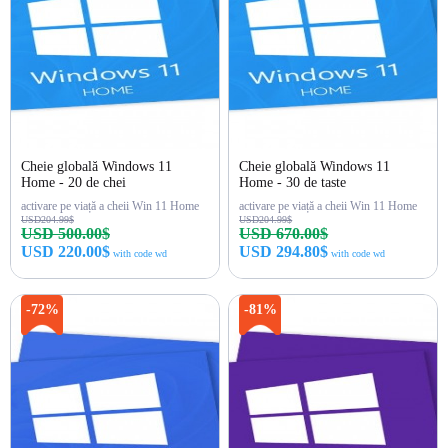
Cheie globală Windows 11
Cheie globală Windows 11
Home - 20 de chei
Home - 30 de taste
activare pe viață a cheii Win 11 Home
activare pe viață a cheii Win 11 Home
USD204.99$
USD204.99$
USD 500.00$
USD 670.00$
USD 220.00$
USD 294.80$
with code wd
with code wd
Cumpără acum
Cumpără acum
-72%
-81%