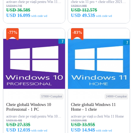
activare cheie pe viață pentru Win 11 Pro
cheie win 11 pro + cheie office 2021 pro
USD194.74$
USD614.98$
USD 36.58$
USD 112.57$
USD 16.09$
USD 49.53$
with code wd
with code wd
Cumpără acum
Cumpără acum
-77%
-83%
57000+Cumpărat
24800+Cumpărat
Cheie globală Windows 10
Cheie globală Windows 11
Professional - 1 PC
Home - 1 cheie
activare cheie pe viață pentru Win 10 Pro
activare pe viață a cheii Win 11 Home
USD118.48$
USD204.99$
USD 27.33$
USD 33.95$
USD 12.03$
USD 14.94$
with code wd
with code wd