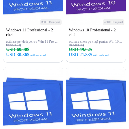
3500+Cumpărat
4800+Cumpărat
Windows 11 Professional - 2
Windows 10 Professional - 2
chei
chei
activare pe viață pentru Win 11 Pro cu 2 chei
activare cheie pe viață pentru Win 10 Pro
USD249.48$
USD265.48$
USD 69.00$
USD 49.62$
USD 30.36$
USD 21.83$
with code wd
with code wd
Cumpără acum
Cumpără acum