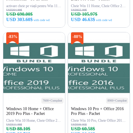
activare cheie pe viață pentru Win 11 Pro
Cheie Win 11 Home, Cheie Office 2021 Pro
USD204.99$
USD655.89$
USD 690.00$
USD 105.97$
USD 303.60$
USD 46.63$
with code wd
with code wd
Cumpără acum
Cumpără acum
-83%
-88%
7600+Cumpărat
8900+Cumpărat
Windows 10 Home + Office
Windows 10 Pro + Office 2016
2019 Pro Plus - Pachet
Pro Plus - Pachet
Cheie Win 10 Home, Cheie Office 2019 Pro
Cheie Win 10 Pro, Cheie Office 2016 Pro
USD511.98$
USD506.95$
USD 88.10$
USD 60.58$