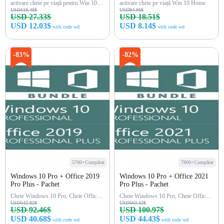
activare cheie pe viață pentru Win 10 Pro
activare cheie pe viață Win 10 Home
USD118.48$
USD84.86$
USD 27.33$
USD 18.51$
USD 12.03$
USD 8.14$
with code wd
with code wd
Cumpără acum
Cumpără acum
-83%
-82%
5700+Cumpărat
7800+Cumpărat
Windows 10 Pro + Office 2019
Windows 10 Pro + Office 2021
Pro Plus - Pachet
Pro Plus - Pachet
Cheie Windows 10 Pro, Cheie Office 2019 Pro
Cheie Windows 10 Pro, Cheie Office 2021 Pro
USD542.82$
USD563.32$
USD 92.46$
USD 100.97$
USD 40.68$
USD 44.43$
with code wd
with code wd