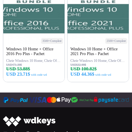
3500+Cumpărat
2500+Cumpărat
Windows 10 Home + Office
Windows 10 Home + Office
2016 Pro Plus - Pachet
2021 Pro Plus - Pachet
Cheie Windows 10 Home, Cheie Office 2016 Pro Plus
Cheie Windows 10 Home, Cheie Office 2021 Pro Plus
USD471.39$
USD532.99$
USD 53.88$
USD 100.82$
USD 23.71$
USD 44.36$
with code wd
with code wd
Cumpără acum
Cumpără acum