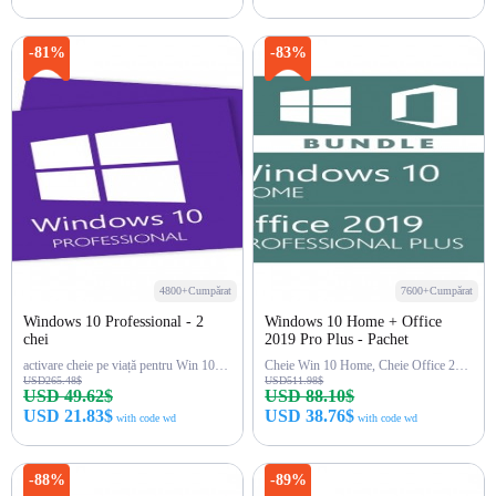
Cumpără acum
Cumpără acum
-81%
-83%
4800+Cumpărat
7600+Cumpărat
Windows 10 Professional - 2
Windows 10 Home + Office
chei
2019 Pro Plus - Pachet
activare cheie pe viață pentru Win 10 Pro
Cheie Win 10 Home, Cheie Office 2019 Pro
USD265.48$
USD511.98$
USD 49.62$
USD 88.10$
USD 21.83$
USD 38.76$
with code wd
with code wd
Cumpără acum
Cumpără acum
-88%
-89%