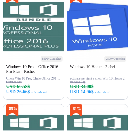
8900+Cumpărat
2500+Cumpărat
Windows 10 Pro + Office 2016
Windows 10 Home - 2 chei
Pro Plus - Pachet
Cheie Win 10 Pro, Cheie Office 2016 Pro
activare pe viață a cheii Win 10 Home 2
USD506.95$
USD306.48$
USD 60.58$
USD 34.00$
USD 26.66$
USD 14.96$
with code wd
with code wd
Cumpără acum
Cumpără acum
-89%
-81%