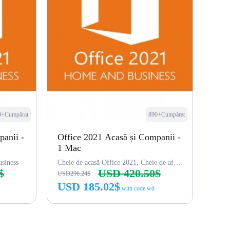
0+Cumpărat
890+Cumpărat
panii -
Office 2021 Acasă și Companii -
1 Mac
siness
Cheie de acasă Office 2021, Cheie de afaceri
$
USD 420.50$
USD296.24$
USD 185.02$
with code wd
Cumpără acum