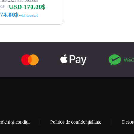
fice 2021 Professional
USD 170.00$
99$
74.80$
with code wd
Cumpără acum
rmeni și condiții
Politica de confidențialitate
Despr