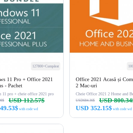
127800+Cumpărat
10
s 11 Pro + Office 2021
Office 2021 Acasă și Com
us - Pachet
2 Mac-uri
n 11 pro + cheie office 2021 pro
Cheie Office 2021 2 Home and Bu
USD 112.57$
USD 800.34
98$
USD684.36$
49.53$
USD 352.15$
with code wd
with code wd
Cumpără acum
Cumpără acum