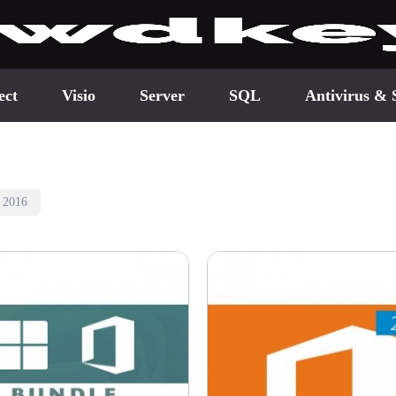
ect
Visio
Server
SQL
Antivirus & 
e 2016