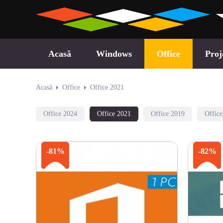
Acasă
Windows
Office
Proj
Acasă
Office
Office 2021
Office 2024
Office 2021
Office 2019
Offic
-81%
-82%