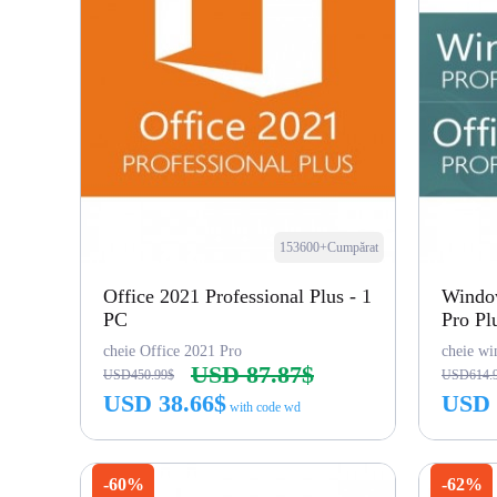
153600+Cumpărat
Office 2021 Professional Plus - 1
Window
PC
Pro Pl
cheie Office 2021 Pro
cheie wi
USD 87.87$
USD450.99$
USD614.
USD 38.66$
USD 
with code wd
Cumpără acum
-60%
-62%