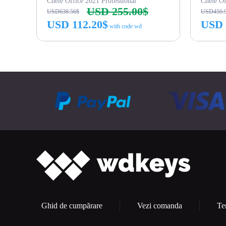
Cheie Office 2021 Professional
Cheie Of
USD 255.00$
USD638.56$
USD450.
USD 112.20$
USD 
with code wd
Cumpără acum
Ghid de cumpărare
Vezi comanda
Te