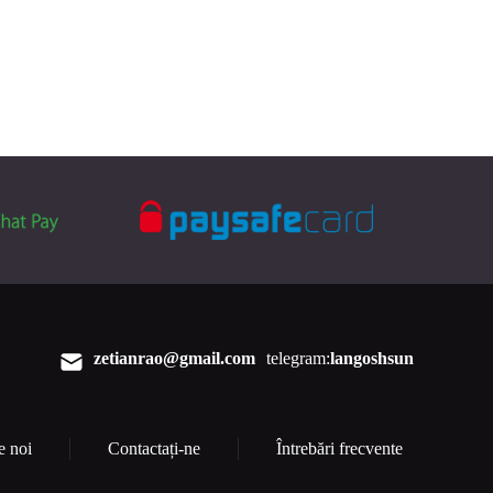
zetianrao@gmail.com
telegram:
langoshsun
e noi
Contactați-ne
Întrebări frecvente