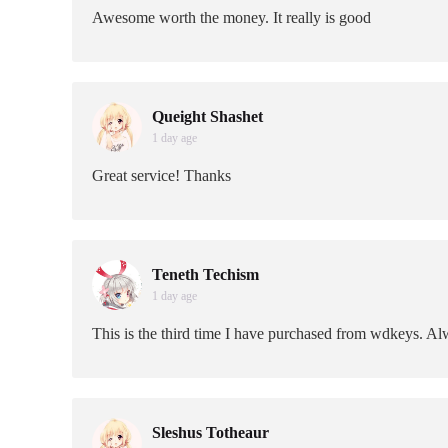
Awesome worth the money. It really is good
Queight Shashet
1 day age
Great service! Thanks
Teneth Techism
1 day age
This is the third time I have purchased from wdkeys. Al
Sleshus Totheaur