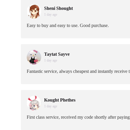
Sheni Shought
1 day age
Easy to buy and easy to use. Good purchase.
Taytat Sayve
1 day age
Fantastic service, always cheapest and instantly receive 
Kought Phethes
1 day age
First class service, received my code shortly after payin