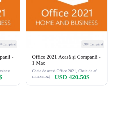
0+Cumpărat
890+Cumpărat
panii -
Office 2021 Acasă și Companii -
1 Mac
siness
Cheie de acasă Office 2021, Cheie de afaceri
$
USD 420.50$
USD296.24$
Cumpără acum