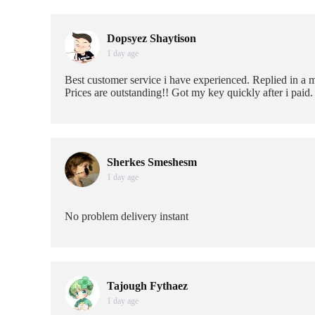
Dopsyez Shaytison
1 day age
Best customer service i have experienced. Replied in a 
Prices are outstanding!! Got my key quickly after i paid.
Sherkes Smeshesm
1 day age
No problem delivery instant
Tajough Fythaez
1 day age