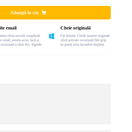
Adaugă în coș
ite email
Cheie originală
item cheia secretă cumpărată
Fiți liniștiți: Cheile noastre originale
pe email, pentru acces facil și
oferă activare securizată fără griji,
 securizată a cheii dvs. digitale.
ne puteți avea încredere deplină.