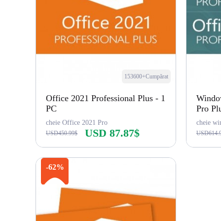
153600+Cumpărat
Office 2021 Professional Plus - 1
Window
PC
Pro Pl
cheie Office 2021 Pro
cheie wi
USD 87.87$
USD450.99$
USD614.
Cumpără acum
-62%