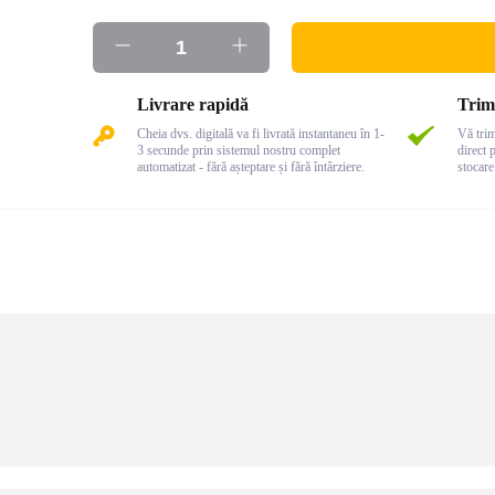
Livrare rapidă
Trim
Cheia dvs. digitală va fi livrată instantaneu în 1-
Vă trim
3 secunde prin sistemul nostru complet
direct 
automatizat - fără așteptare și fără întârziere.
stocare