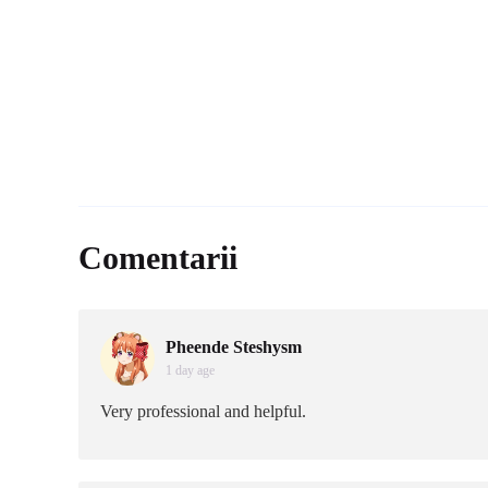
Comentarii
Pheende Steshysm
1 day age
Very professional and helpful.