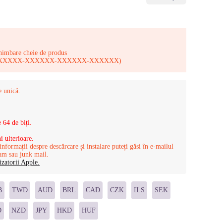
chimbare cheie de produs
 XXXXX-XXXXXX-XXXXXX-XXXXXX-XXXXXX)
 unică.
 64 de biți.
i ulterioare.
nformații despre descărcare și instalare puteți găsi în e-mailul
pam sau junk mail.
zatorii Apple.
B
TWD
AUD
BRL
CAD
CZK
ILS
SEK
D
NZD
JPY
HKD
HUF