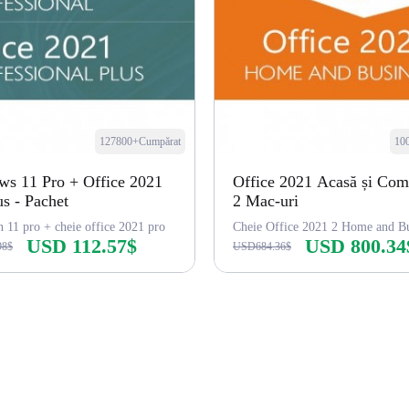
127800+Cumpărat
10
s 11 Pro + Office 2021
Office 2021 Acasă și Com
us - Pachet
2 Mac-uri
n 11 pro + cheie office 2021 pro
Cheie Office 2021 2 Home and Bu
USD 112.57$
USD 800.34
98$
USD684.36$
Cumpără acum
Cumpără acum