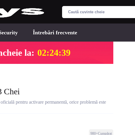
Security
Întrebări frecvente
cheie la:
02:24:38
3 Chei
oficială pentru activare permanentă, orice problemă este
980+Cumpărat