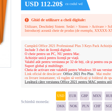
USD 112.20$
cu codul wd
Ghid de utilizare a cheii digitale:
Utilizare, Deschideți Sistem: Setări > Sistem > Activare > S
Introduceți această cheie de produs (de exemplu,
Cumpără Office 2021 Professional Plus 3 Keys Pack Achiziție
Include 3 chei de licență digitale.
O cheie pentru un PC, NU pentru Mac.
Achiziție unică pentru licență pe viață.
Valabil atât pentru versiunea pe 32 de biți, cât și pentru cea pe
Suport global și multilingv.
Cheia de activare este valabilă pentru Windows 10 sau versiun
Link oficial de descărcare:
Office 2021 Pro Plus
. Mai multe i
cu livrare instantanee; vă rugăm să verificați și folderul de s
Legătură către versiunea Office 2021 pentru MAC pentru utili
USD
EUR
GBP
MXN
RU
Schimbă moneda:
DKK
NOK
PLN
CHF
SG