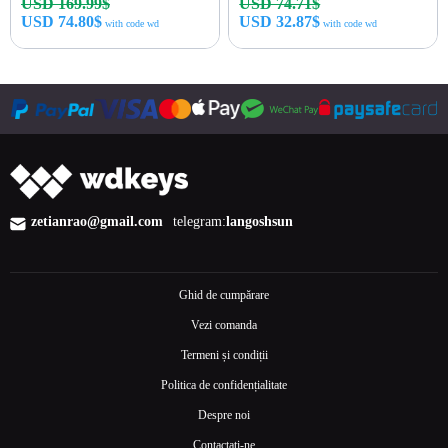
USD 169.99$
USD 74.71$
USD 74.80$
USD 32.87$
with code wd
with code wd
Cumpără acum
Cumpără acum
zetianrao@gmail.com
telegram:
langoshsun
Ghid de cumpărare
Vezi comanda
Termeni și condiții
Politica de confidențialitate
Despre noi
Contactați-ne