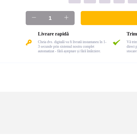
Livrare rapidă
Trim
Cheia dvs. digitală va fi livrată instantaneu în 1-
Vă trim
3 secunde prin sistemul nostru complet
direct 
automatizat - fără așteptare și fără întârziere.
stocare