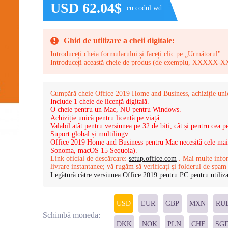
USD 62.04$
cu codul wd
Ghid de utilizare a cheii digitale:
Introduceți cheia formularului și faceți clic pe „Următorul"
Introduceți această cheie de produs (de exemplu,
Cumpără cheie Office 2019 Home and Business, achiziție uni
Include 1 cheie de licență digitală.
O cheie pentru un Mac, NU pentru Windows.
Achiziție unică pentru licență pe viață.
Valabil atât pentru versiunea pe 32 de biți, cât și pentru cea pe
Suport global și multilingv.
Office 2019 Home and Business pentru Mac necesită cele ma
Sonoma, macOS 15 Sequoia).
Link oficial de descărcare:
setup.office.com
. Mai multe inform
livrare instantanee; vă rugăm să verificați și folderul de spam
Legătură către versiunea Office 2019 pentru PC pentru utili
USD
EUR
GBP
MXN
RU
Schimbă moneda:
DKK
NOK
PLN
CHF
SG