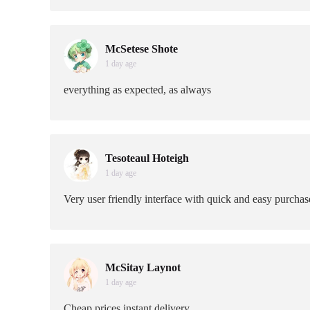
McSetese Shote
1 day age
everything as expected, as always
Tesoteaul Hoteigh
1 day age
Very user friendly interface with quick and easy purchas
McSitay Laynot
1 day age
Cheap prices instant delivery.