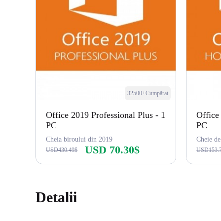
32500+Cumpărat
Office 2019 Professional Plus - 1
Office
PC
PC
Cheia biroului din 2019
Cheie de
USD 70.30$
USD430.49$
USD153.
Cumpără acum
Detalii