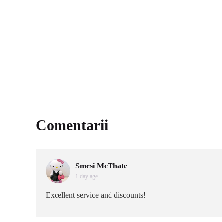
Comentarii
Smesi McThate
1 day age
Excellent service and discounts!