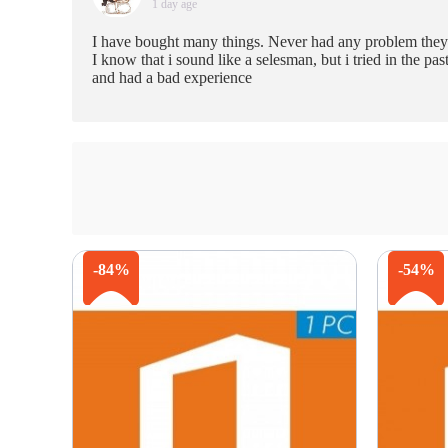
1 day age
I have bought many things. Never had any problem they 
I know that i sound like a selesman, but i tried in the pa
and had a bad experience
-84%
-54%