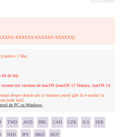
 XXXXX-XXXXXX-XXXXXX-XXXXXX-XXXXXX)
că pentru 1 Mac.
 64 de biți.
i recente trei versiuni de macOS (macOS 13 Ventura, macOS 14
ații despre descărcare și instalare puteți găsi în e-mailul cu
 sau junk mail.
zatorii de PC cu Windows.
B
TWD
AUD
BRL
CAD
CZK
ILS
SEK
D
NZD
JPY
HKD
HUF