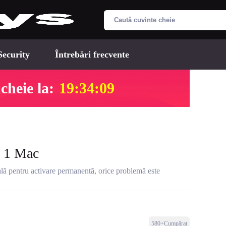
Security
Întrebări frecvente
cheie la:
19:34:08
- 1 Mac
ală pentru activare permanentă, orice problemă este
580+Cumpărat