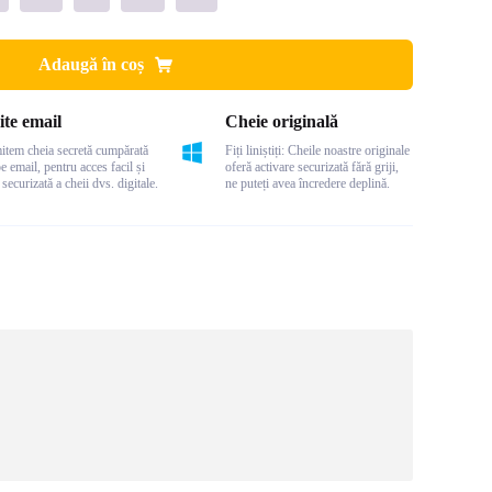
Adaugă în coș
ite email
Cheie originală
item cheia secretă cumpărată
Fiți liniștiți: Cheile noastre originale
pe email, pentru acces facil și
oferă activare securizată fără griji,
 securizată a cheii dvs. digitale.
ne puteți avea încredere deplină.