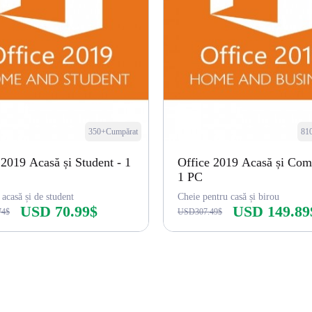
350+Cumpărat
81
 2019 Acasă și Student - 1
Office 2019 Acasă și Com
1 PC
 acasă și de student
Cheie pentru casă și birou
USD 70.99$
USD 149.89
74$
USD307.49$
Cumpără acum
Cumpără acum