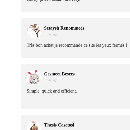
Setaysh Renommees
1 day age
Très bon achat je recommande ce site les yeux fermés !
Gesmeet Besees
1 day age
Simple, quick and efficient.
Thesis Casetosl