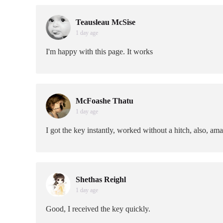
Teausleau McSise
1 day age
I'm happy with this page. It works
McFoashe Thatu
1 day age
I got the key instantly, worked without a hitch, also, ama
Shethas Reighl
1 day age
Good, I received the key quickly.