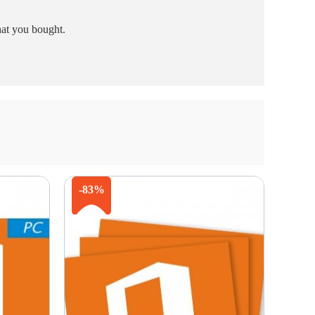
hat you bought.
-83%