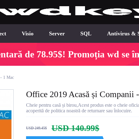
ect
Visio
Server
SQL
Antivirus & 
tară de 78.95$! Promoția wd se în
 - 1 Mac
Office 2019 Acasă și Companii 
Cheie pentru casă și birou,Acest produs este o cheie ofici
acoperită de politica noastră de returnare sau înlocuire.
USD 140.99$
USD 249.45$