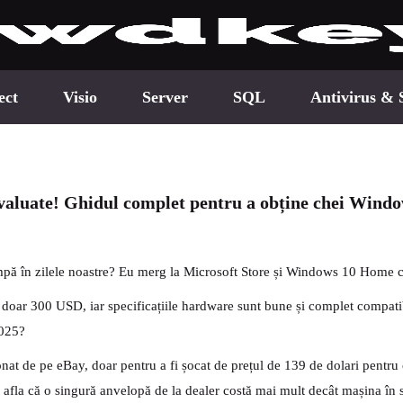
ect
Visio
Server
SQL
Antivirus & 
aluate! Ghidul complet pentru a obține chei Windows
mpă în zilele noastre? Eu merg la Microsoft Store și Windows 10 Home 
 doar 300 USD, iar specificațiile hardware sunt bune și complet compat
2025?
ionat de pe eBay, doar pentru a fi șocat de prețul de 139 de dolari pent
fla că o singură anvelopă de la dealer costă mai mult decât mașina în sin