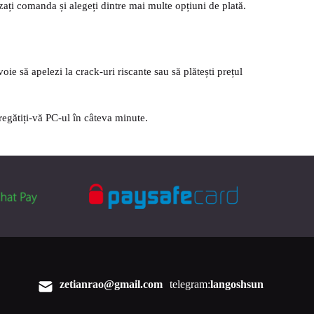
zați comanda și alegeți dintre mai multe opțiuni de plată.
ie să apelezi la crack-uri riscante sau să plătești prețul
regătiți-vă PC-ul în câteva minute.
zetianrao@gmail.com
telegram:
langoshsun