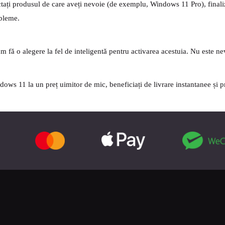
lectați produsul de care aveți nevoie (de exemplu, Windows 11 Pro), finali
obleme.
m fă o alegere la fel de inteligentă pentru activarea acestuia. Nu este nevo
dows 11 la un preț uimitor de mic, beneficiați de livrare instantanee și p