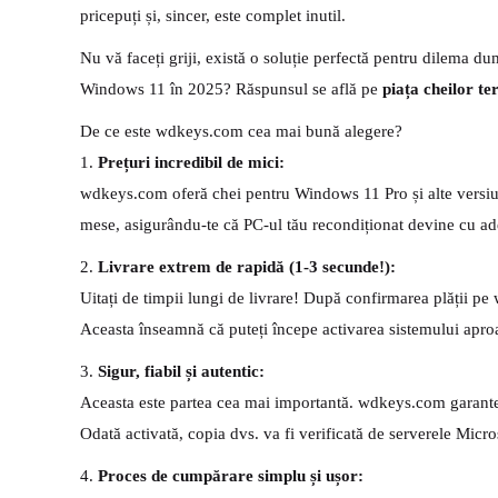
pricepuți și, sincer, este complet inutil.
Nu vă faceți griji, există o soluție perfectă pentru dilema du
Windows 11 în 2025? Răspunsul se află pe
piața cheilor te
De ce este wdkeys.com cea mai bună alegere?
1.
Prețuri incredibil de mici:
wdkeys.com oferă chei pentru Windows 11 Pro și alte versiuni 
mese, asigurându-te că PC-ul tău recondiționat devine cu ade
2.
Livrare extrem de rapidă (1-3 secunde!):
Uitați de timpii lungi de livrare! După confirmarea plății pe
Aceasta înseamnă că puteți începe activarea sistemului aproap
3.
Sigur, fiabil și autentic:
Aceasta este partea cea mai importantă. wdkeys.com garante
Odată activată, copia dvs. va fi verificată de serverele Microsof
4.
Proces de cumpărare simplu și ușor: