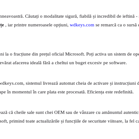
mneavoastră. Căutați o modalitate sigură, fiabilă și incredibil de ieftină -
rțe
, iar printre numeroasele opțiuni,
wdkeys.com
se remarcă ca o sursă d
la o fracțiune din prețul oficial Microsoft. Poți activa un sistem de ope
vărat afacerea ideală fără a cheltui un buget excesiv pe software.
 wdkeys.com, sistemul livrează automat cheia de activare și instrucțiuni d
e în momentul în care plata este procesată. Eficiența este redefinită.
ază că cheile sale sunt chei OEM sau de vânzare cu amănuntul autentic
t, primind toate actualizările și funcțiile de securitate viitoare, la fel ca