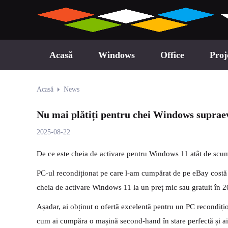
Acasă
Windows
Office
Proj
Acasă
News
Nu mai plătiți pentru chei Windows supraev
2025-08-22
De ce este cheia de activare pentru Windows 11 atât de scu
PC-ul recondiționat pe care l-am cumpărat de pe eBay costă
cheia de activare Windows 11 la un preț mic sau gratuit în 
Așadar, ai obținut o ofertă excelentă pentru un PC recondiț
cum ai cumpăra o mașină second-hand în stare perfectă și ai a