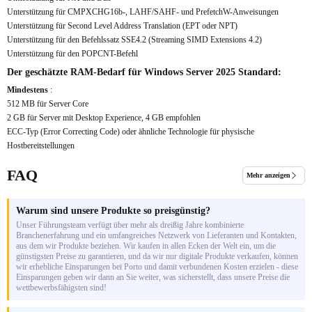
Unterstützung für CMPXCHG16b-, LAHF/SAHF- und PrefetchW-Anweisungen
Unterstützung für Second Level Address Translation (EPT oder NPT)
Unterstützung für den Befehlssatz SSE4.2 (Streaming SIMD Extensions 4.2)
Unterstützung für den POPCNT-Befehl
Der geschätzte RAM-Bedarf für Windows Server 2025 Standard:
Mindestens
:
512 MB für Server Core
2 GB für Server mit Desktop Experience, 4 GB empfohlen
ECC-Typ (Error Correcting Code) oder ähnliche Technologie für physische
Hostbereitstellungen
FAQ
Mehr anzeigen
Warum sind unsere Produkte so preisgünstig?
Unser Führungsteam verfügt über mehr als dreißig Jahre kombinierte
Branchenerfahrung und ein umfangreiches Netzwerk von Lieferanten und Kontakten,
aus dem wir Produkte beziehen. Wir kaufen in allen Ecken der Welt ein, um die
günstigsten Preise zu garantieren, und da wir nur digitale Produkte verkaufen, können
wir erhebliche Einsparungen bei Porto und damit verbundenen Kosten erzielen - diese
Einsparungen geben wir dann an Sie weiter, was sicherstellt, dass unsere Preise die
wettbewerbsfähigsten sind!