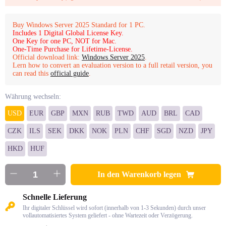
Buy Windows Server 2025 Standard for 1 PC.
Includes 1 Digital Global License Key.
One Key for one PC, NOT for Mac.
One-Time Purchase for Lifetime-License.
Official download link:
Windows Server 2025
.
Lern how to convert an evaluation version to a full retail version, you
can read this
official guide
.
Währung wechseln:
USD
EUR
GBP
MXN
RUB
TWD
AUD
BRL
CAD
CZK
ILS
SEK
DKK
NOK
PLN
CHF
SGD
NZD
JPY
HKD
HUF
In den Warenkorb legen
Schnelle Lieferung
Ihr digitaler Schlüssel wird sofort (innerhalb von 1-3 Sekunden) durch unser
vollautomatisiertes System geliefert - ohne Wartezeit oder Verzögerung.