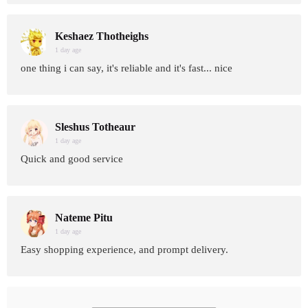
Keshaez Thotheighs
1 day age
one thing i can say, it's reliable and it's fast... nice
Sleshus Totheaur
1 day age
Quick and good service
Nateme Pitu
1 day age
Easy shopping experience, and prompt delivery.