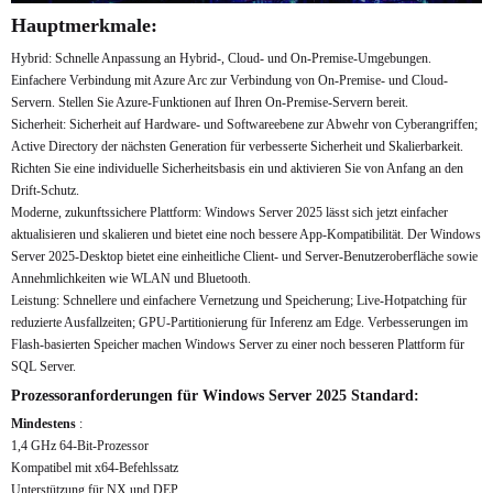
Hauptmerkmale:
Hybrid: Schnelle Anpassung an Hybrid-, Cloud- und On-Premise-Umgebungen.
Einfachere Verbindung mit Azure Arc zur Verbindung von On-Premise- und Cloud-
Servern. Stellen Sie Azure-Funktionen auf Ihren On-Premise-Servern bereit.
Sicherheit: Sicherheit auf Hardware- und Softwareebene zur Abwehr von Cyberangriffen;
Active Directory der nächsten Generation für verbesserte Sicherheit und Skalierbarkeit.
Richten Sie eine individuelle Sicherheitsbasis ein und aktivieren Sie von Anfang an den
Drift-Schutz.
Moderne, zukunftssichere Plattform: Windows Server 2025 lässt sich jetzt einfacher
aktualisieren und skalieren und bietet eine noch bessere App-Kompatibilität. Der Windows
Server 2025-Desktop bietet eine einheitliche Client- und Server-Benutzeroberfläche sowie
Annehmlichkeiten wie WLAN und Bluetooth.
Leistung: Schnellere und einfachere Vernetzung und Speicherung; Live-Hotpatching für
reduzierte Ausfallzeiten; GPU-Partitionierung für Inferenz am Edge. Verbesserungen im
Flash-basierten Speicher machen Windows Server zu einer noch besseren Plattform für
SQL Server.
Prozessoranforderungen für Windows Server 2025 Standard:
Mindestens
:
1,4 GHz 64-Bit-Prozessor
Kompatibel mit x64-Befehlssatz
Unterstützung für NX und DEP