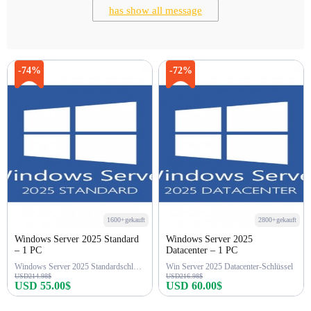
has show all message
-74%
-72%
1600+gekauft
2800+gekauft
Windows Server 2025 Standard
Windows Server 2025
– 1 PC
Datacenter – 1 PC
Windows Server 2025 Standardschlüssel
Win Server 2025 Datacenter-Schlüssel
USD214.98$
USD216.98$
USD 55.00$
USD 60.00$