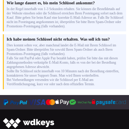
Wie lange dauert es, bis mein Schlüssel ankommt?
In der Regel innerhalb von 1-3 Sekunden erhalten. Sie können die Bestelldetails auf
der Website einsehen oder die Schlüssel erreichen Ihren Posteingang sofort nach dem
Kauf. Bitte geben Sie beim Kauf eine korrekte E-Mail-Adresse an. Falls Ihr Schlüssel
nicht im Posteingang angekommen ist, überprüfen Sie bitte Ihren Spam-Ordner oder
Promotions-Posteingang (falls vorhanden).
Ich habe meinen Schlüssel nicht erhalten. Was soll ich tun?
Dies kommt selten vor, aber manchmal landet die E-Mail mit Ihrem Schlüssel im
Spam-Ordner. Bitte überprüfen Sie sowohl Ihren Spam-Ordner als auch Ihren
Promotions-Posteingang (falls vorhanden).
Falls Sie mit PayPal oder Apple Pay bezahlt haben, prüfen Sie bitte das mit diesen
Zahlungsmethoden verknüpfte E-Mail-Konto, falls es von der bei der Bestellung
angegebenen Adresse abweicht.
Sollte Ihr Schlüssel nicht innerhalb von 10 Minuten nach der Bestellung eintreffen,
kontaktieren Sie unser Support-Team. Man wird Ihnen weiterhelfen.
Bei Vorbestellungen versenden wir die Schlüssel per E-Mail am
Veröffentlichungstag, kurz vor oder nach dem offiziellen Termin.