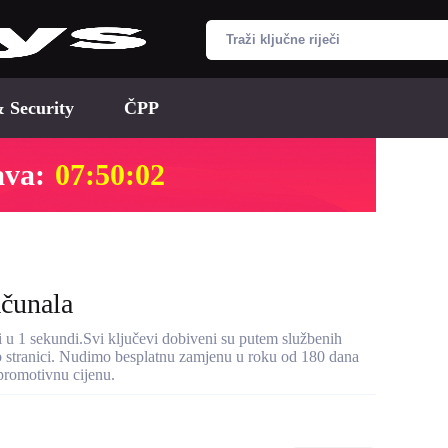
& Security
ČPP
ava:
07:50:01
ačunala
 u 1 sekundi.Svi ključevi dobiveni su putem službenih
eb stranici. Nudimo besplatnu zamjenu u roku od 180 dana
 promotivnu cijenu.