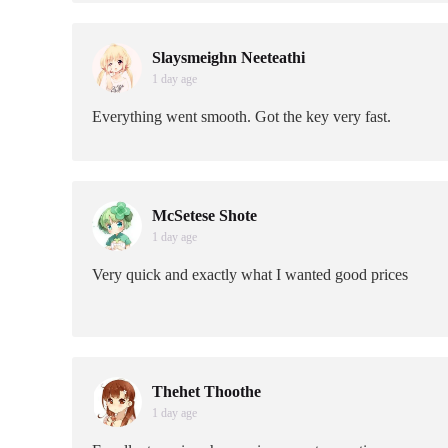
Slaysmeighn Neeteathi
1 day age
Everything went smooth. Got the key very fast.
McSetese Shote
1 day age
Very quick and exactly what I wanted good prices
Thehet Thoothe
1 day age