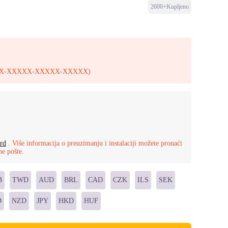
2600+Kupljeno
XXXXX-XXXXX-XXXXX-XXXXX)
rd
. Više informacija o preuzimanju i instalaciji možete pronaći
ne pošte.
B
TWD
AUD
BRL
CAD
CZK
ILS
SEK
D
NZD
JPY
HKD
HUF