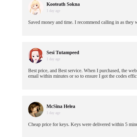
Kooteath Sokna
1 day age
Saved money and time. I recommend calling in as they 
Sesi Tutampeed
1 day age
Best price, and Best service. When I purchased, the web
email within minutes or so to ensure I got the codes effic
McSina Helea
1 day age
Cheap price for keys. Keys were delivered within 5 min