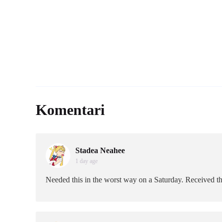
Komentari
Stadea Neahee
1 day age
Needed this in the worst way on a Saturday. Received t