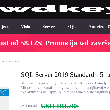
oject
Visio
Server
SQL
Antivirus 
st od 58.12$! Promocija wd završ
 - 5 računala
SQL Server 2019 Standard - 5 r
Standardni ključ za SQL Server 2019,Ključevi dostavljeni
Microsoftovih kanala i mogu se provjeriti na njihovoj w
ako aktivacija ne uspije. Kupite sada kako biste osigurali
USD 103.78$
USD 818.98$