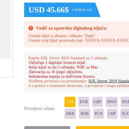
USD 45.66$
s kodom wd
Vodič za upotrebu digitalnog ključa:
Unesite ključ u obrazac i kliknite "Dalje"
Unesite ovaj ključ proizvoda (npr. XXXXX-XXXXX-
Kupite SQL Server 2019 Standard za 5 računala.
Uključuje 1 digitalni licencni ključ.
Jedan ključ za do 5 računala, NIJE za Mac.
Aktivacija za 16 jezgri uključena.
Jednokratna kupnja za doživotnu licencu.
Službena poveznica za preuzimanje:
SQL Server 2019 Standa
u e-poruci s trenutnom dostavom, a provjerite i mapu neželje
USD
EUR
GBP
MXN
RU
Promijeni valutu:
DKK
NOK
PLN
CHF
SG