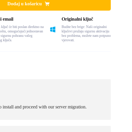
Dodaj u košaricu
i email
Originalni ključ
 ključ će biti poslan direktno na
Budite bez brige: Naši originalni
oštu, omogućujući jednostavan
ključevi pružaju sigurnu aktivaciju
i sigurnu pohranu vašeg
bez problema, možete nam potpuno
og ključa.
vjerovati.
nstall and proceed with our server migration.