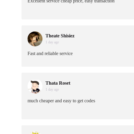
Excellent service cheap price, easy transaction
Theate Shisiez
1 day age
Fast and reliable service
Thata Roset
1 day age
much cheaper and easy to get codes