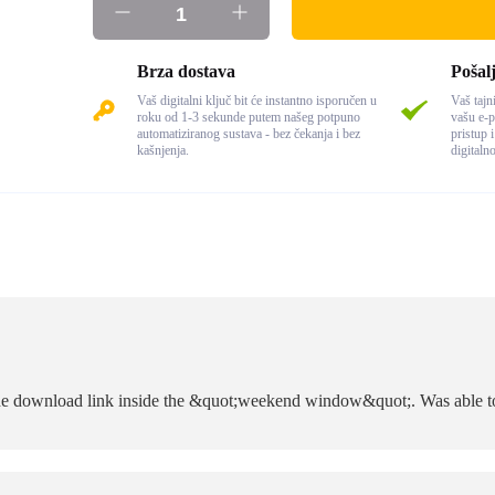
Brza dostava
Pošalj
Vaš digitalni ključ bit će instantno isporučen u
Vaš tajni
roku od 1-3 sekunde putem našeg potpuno
vašu e-p
automatiziranog sustava - bez čekanja i bez
pristup 
kašnjenja.
digitaln
he download link inside the &quot;weekend window&quot;. Was able to i