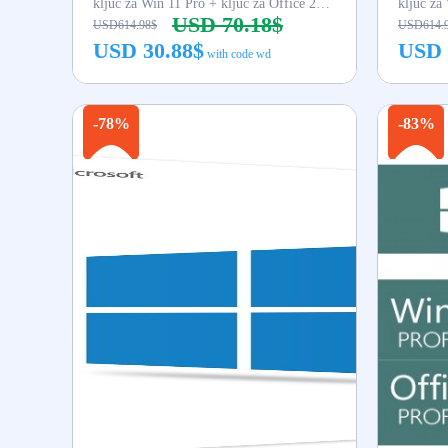
ključ za Win 11 Pro + ključ za Office 2024 Pro Plus
USD 70.18$
USD614.98$
USD614.
USD 30.88$
USD 
with code wd
Kupi odmah
-78%
-83%