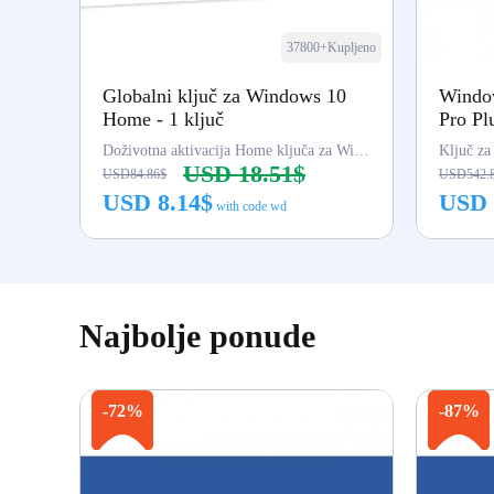
37800+Kupljeno
Globalni ključ za Windows 10
Window
Home - 1 ključ
Pro Pl
Doživotna aktivacija Home ključa za Win 10
USD 18.51$
USD84.86$
USD542.
USD 8.14$
USD 
with code wd
Kupi odmah
Najbolje ponude
-72%
-87%