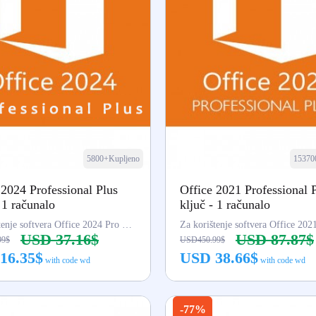
5800+Kupljeno
15370
 2024 Professional Plus
Office 2021 Professional 
 1 računalo
ključ - 1 računalo
Za korištenje softvera Office 2024 Pro Plus (Word, Excel...), LTSC
USD 37.16$
USD 87.87$
99$
USD450.99$
16.35$
USD 38.66$
with code wd
with code wd
Kupi odmah
Kupi odmah
-77%