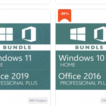
Kupi odmah
Kupi odmah
-89%
4800+Kupljeno
350