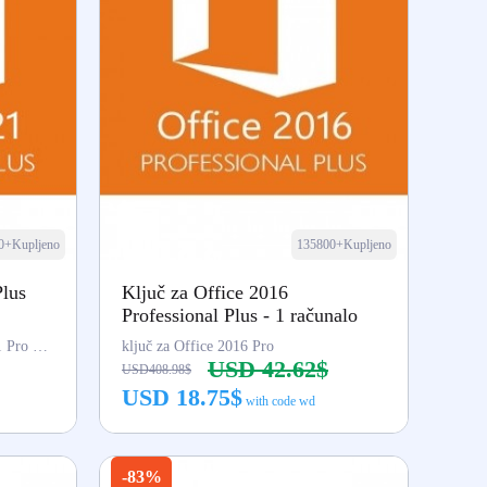
0+Kupljeno
135800+Kupljeno
Plus
Ključ za Office 2016
Professional Plus - 1 računalo
Za korištenje softvera Office 2021 Pro Plus (Word, Excel...)
ključ za Office 2016 Pro
USD 42.62$
USD408.98$
USD 18.75$
with code wd
Kupi odmah
-83%