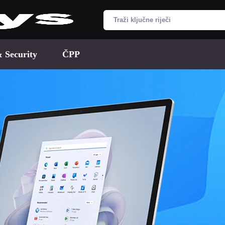
& Security
ČPP