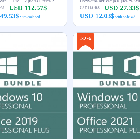
ključ za Win 11 Pro + ključ za Office 2021 Pro
Doživotna aktivacija ključa za Wi
USD 112.57$
USD 27.33$
98$
USD118.48$
49.53$
USD 12.03$
with code wd
with code wd
Kupi odmah
Kupi odmah
-82%