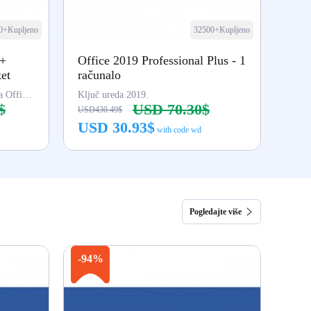
0+Kupljeno
32500+Kupljeno
 +
Office 2019 Professional Plus - 1
ket
računalo
Ključ za Windows 10 Pro, ključ za Office 2021 Pro
Ključ ureda 2019.
$
USD 70.30$
USD430.49$
USD 30.93$
with code wd
Kupi odmah
Pogledajte više
-94%