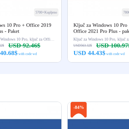
5700+Kupljeno
780
s 10 Pro + Office 2019
Ključ za Windows 10 Pro
us - Paket
Office 2021 Pro Plus - pa
Ključ za Windows 10 Pro, ključ za Office 2019 Pro
USD 92.46$
USD 100.97
82$
USD563.32$
40.68$
USD 44.43$
with code wd
with code wd
Kupi odmah
Kupi odmah
-84%