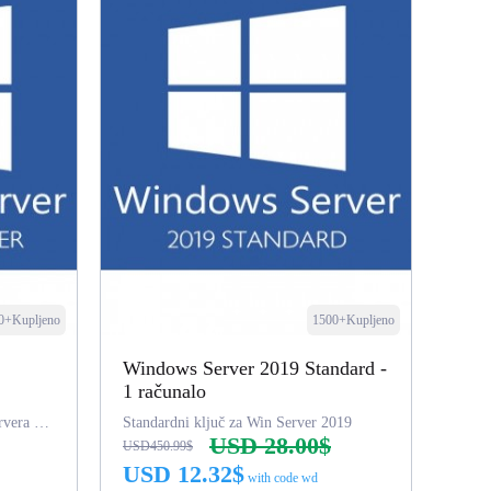
0+Kupljeno
1500+Kupljeno
Windows Server 2019 Standard -
1 računalo
Ključ podatkovnog centra Win Servera 2019
Standardni ključ za Win Server 2019
USD 28.00$
USD450.99$
USD 12.32$
with code wd