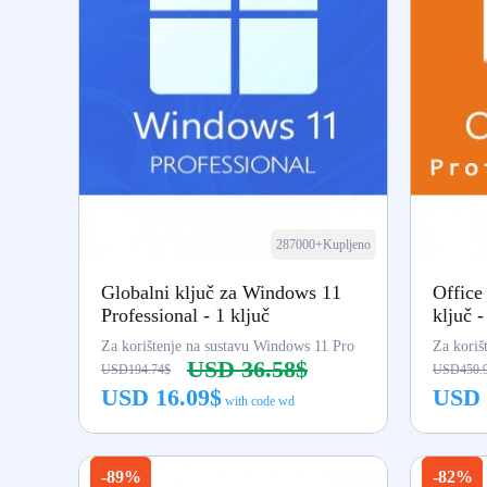
287000+Kupljeno
Globalni ključ za Windows 11
Office
Professional - 1 ključ
ključ -
Za korištenje na sustavu Windows 11 Pro
USD 36.58$
USD194.74$
USD450.
USD 16.09$
USD 
with code wd
Kupi odmah
-89%
-82%