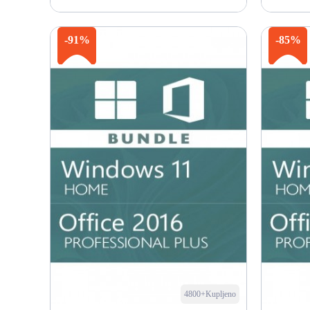
Kupi odmah
-91%
-85%
4800+Kupljeno