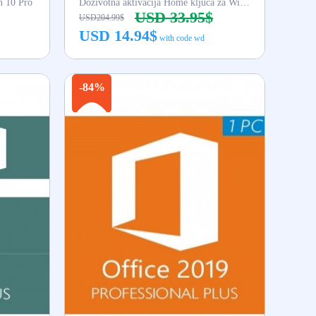
n 10 Pro
Doživotna aktivacija Home ključa za Win 11
USD 33.95$
USD204.99$
USD 14.94$
with code wd
Kupi odmah
-84%