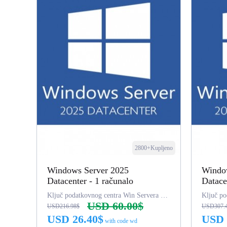
2800+Kupljeno
Windows Server 2025
Windo
Datacenter - 1 računalo
Datace
Ključ podatkovnog centra Win Servera 2025
USD 60.00$
USD216.98$
USD307.
USD 26.40$
USD 
with code wd