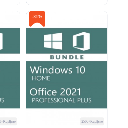
Kupi odmah
-81%
0+Kupljeno
2500+Kupljeno