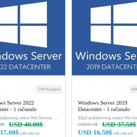
1700+Kupljeno
140
ws Server 2022
Windows Server 2019
nter - 1 računalo
Datacenter - 1 računalo
Ključ podatkovnog centra Win Servera 2022
USD 40.00$
USD 37.50$
49$
USD235.74$
17.60$
USD 16.50$
with code wd
with code wd