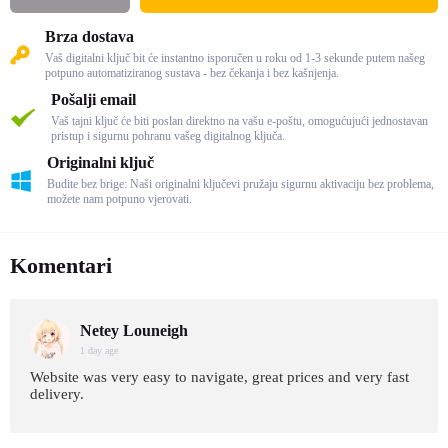
Brza dostava
Vaš digitalni ključ bit će instantno isporučen u roku od 1-3 sekunde putem našeg
potpuno automatiziranog sustava - bez čekanja i bez kašnjenja.
Pošalji email
Vaš tajni ključ će biti poslan direktno na vašu e-poštu, omogućujući jednostavan
pristup i sigurnu pohranu vašeg digitalnog ključa.
Originalni ključ
Budite bez brige: Naši originalni ključevi pružaju sigurnu aktivaciju bez problema,
možete nam potpuno vjerovati.
Komentari
Netey Louneigh
1 day age
Website was very easy to navigate, great prices and very fast
delivery.