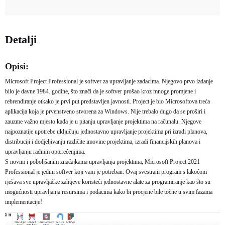
Detalji
Opisi:
Microsoft Project Professional je softver za upravljanje zadacima. Njegovo prvo izdanje
bilo je davne 1984. godine, što znači da je softver prošao kroz mnoge promjene i
rebrendiranje otkako je prvi put predstavljen javnosti. Project je bio Microsoftova treća
aplikacija koja je prvenstveno stvorena za Windows. Nije trebalo dugo da se proširi i
zauzme važno mjesto kada je u pitanju upravljanje projektima na računalu. Njegove
najpoznatije upotrebe uključuju jednostavno upravljanje projektima pri izradi planova,
distribuciji i dodjeljivanju različite imovine projektima, izradi financijskih planova i
upravljanju radnim opterećenjima.
S novim i poboljšanim značajkama upravljanja projektima, Microsoft Project 2021
Professional je jedini softver koji vam je potreban. Ovaj svestrani program s lakoćom
rješava sve upravljačke zahtjeve koristeći jednostavne alate za programiranje kao što su
mogućnosti upravljanja resursima i podacima kako bi procjene bile točne u svim fazama
implementacije!