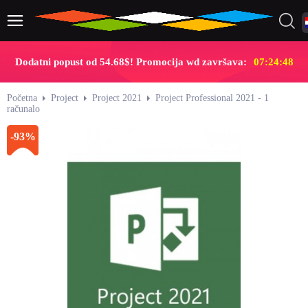
Dodatni popust od 54.68$! Promocija wd završava:
07:24:47
Početna
Project
Project 2021
Project Professional 2021 - 1
računalo
-93%