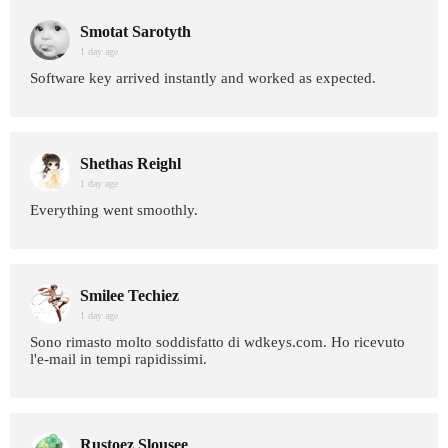
Smotat Sarotyth
1 day age
Software key arrived instantly and worked as expected.
Shethas Reighl
1 day age
Everything went smoothly.
Smilee Techiez
1 day age
Sono rimasto molto soddisfatto di wdkeys.com. Ho ricevuto
l'e-mail in tempi rapidissimi.
Rustoez Slousee