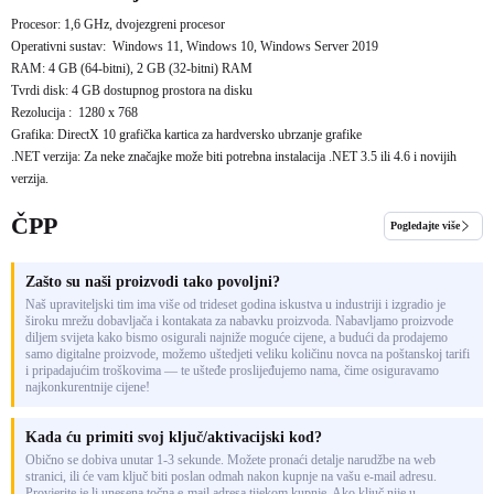
Procesor: 1,6 GHz, dvojezgreni procesor
Operativni sustav:
Windows 11, Windows 10, Windows Server 2019
RAM: 4 GB (64-bitni), 2 GB (32-bitni) RAM
Tvrdi disk: 4 GB dostupnog prostora na disku
Rezolucija :
1280 x 768
Grafika: DirectX 10 grafička kartica za hardversko ubrzanje grafike
.NET verzija: Za neke značajke može biti potrebna instalacija .NET 3.5 ili 4.6 i novijih
verzija.
ČPP
Pogledajte više
Zašto su naši proizvodi tako povoljni?
Naš upraviteljski tim ima više od trideset godina iskustva u industriji i izgradio je
široku mrežu dobavljača i kontakata za nabavku proizvoda. Nabavljamo proizvode
diljem svijeta kako bismo osigurali najniže moguće cijene, a budući da prodajemo
samo digitalne proizvode, možemo uštedjeti veliku količinu novca na poštanskoj tarifi
i pripadajućim troškovima — te ušteđe proslijeđujemo nama, čime osiguravamo
najkonkurentnije cijene!
Kada ću primiti svoj ključ/aktivacijski kod?
Obično se dobiva unutar 1-3 sekunde. Možete pronaći detalje narudžbe na web
stranici, ili će vam ključ biti poslan odmah nakon kupnje na vašu e-mail adresu.
Provjerite je li unesena točna e-mail adresa tijekom kupnje. Ako ključ nije u