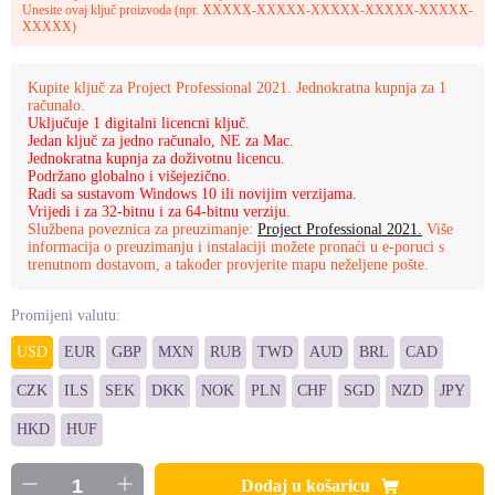
Unesite ovaj ključ proizvoda (npr. XXXXX-XXXXX-XXXXX-XXXXX-XXXXX-
XXXXX)
Kupite ključ za Project Professional 2021. Jednokratna kupnja za 1
računalo.
Uključuje 1 digitalni licencni ključ.
Jedan ključ za jedno računalo, NE za Mac.
Jednokratna kupnja za doživotnu licencu.
Podržano globalno i višejezično.
Radi sa sustavom Windows 10 ili novijim verzijama.
Vrijedi i za 32-bitnu i za 64-bitnu verziju.
Službena poveznica za preuzimanje:
Project Professional 2021.
Više
informacija o preuzimanju i instalaciji možete pronaći u e-poruci s
trenutnom dostavom, a također provjerite mapu neželjene pošte.
Promijeni valutu:
USD
EUR
GBP
MXN
RUB
TWD
AUD
BRL
CAD
CZK
ILS
SEK
DKK
NOK
PLN
CHF
SGD
NZD
JPY
HKD
HUF
Dodaj u košaricu