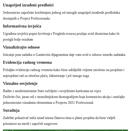
Unaprijed izrađeni predlošci
Jednostavno započnite korištenjem jednog od mnogih unaprijed izrađenih predložaka
dostupnih u Project Professionalu.
Informativna izvješća
Ugrađena izvješća poput Izvršenja i Pregleda resursa pružaju uvid dionicima kako bi
postigli bolje rezultate.
Vizualizirajte odnose
Isticanje puta zadatka u Ganttovim dijagramima daje vam uvid u odnose između zadataka.
Evidencija radnog vremena
Pošaljite evidenciju radnog vremena kako biste zabilježili vrijeme utrošeno na projektni i
neprojektni rad za obračun plaća, fakturiranje i još mnogo toga.
Vizualno osvježenje
Radite s moderniziranim Start sučeljem i osvježenim karticama na vrpci.
Doživite čist, jasan stil s monolinijskom ikonografijom koja komunicira akciju i značajke
jednostavnim vizualnim elementima u Projectu 2021 Professional.
Suradnja
Zadržite pokazivač miša iznad imena članova tima u planu projekta da biste vidjeli
prisutnost na mreži i započeli razgovore