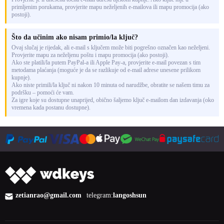
primljenim porukama, provjerite mapu neželjenih e-mailova ili mapu promocija (ako
postoji).
Što da učinim ako nisam primio/la ključ?
Ovaj slučaj je rijedak, ali e-mail s ključem može biti pogrešno označen kao neželjeni.
Provjerite mapu za neželjenu poštu i mapu promocija (ako postoji).
Ako ste platili/la putem PayPal-a ili Apple Pay-a, provjerite e-mail povezan s tim
metodama plaćanja (moguće je da se razlikuje od e-mail adrese unesene prilikom
kupnje).
Ako niste primili/la ključ ni nakon 10 minuta od narudžbe, obratite se našem timu za
podršku – pomoći će vam.
Za igre koje su dostupne unaprijed, obično šaljemo ključ e-mailom dan izdavanja (oko
vremena kada postanu dostupne).
zetianrao@gmail.com
telegram:
langoshsun