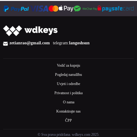
zetianrao@gmail.com
telegram:
langoshsun
Vodič za kupnju
Pogledaj narudžbu
Uvjeti i odredbe
Privatnost i politika
O nama
Kontaktirajte nas
ČPP
© Sva prava pridržana. wdkeys.com 2025.