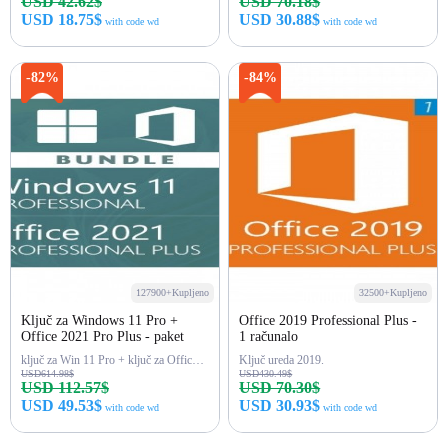
USD 42.62$
USD 70.18$
USD 18.75$
USD 30.88$
with code wd
with code wd
Kupi odmah
Kupi odmah
-82%
-84%
127900+Kupljeno
32500+Kupljeno
Ključ za Windows 11 Pro +
Office 2019 Professional Plus -
Office 2021 Pro Plus - paket
1 računalo
ključ za Win 11 Pro + ključ za Office 2021 Pro
Ključ ureda 2019.
USD614.98$
USD430.49$
USD 112.57$
USD 70.30$
USD 49.53$
USD 30.93$
with code wd
with code wd