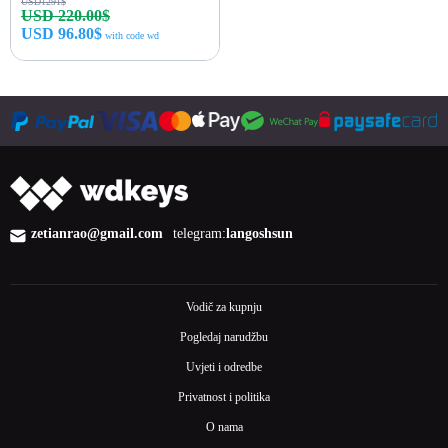
USD1291$
USD 220.00$
USD 96.80$
with code wd
Kupi odmah
zetianrao@gmail.com
telegram:
langoshsun
Vodič za kupnju
Pogledaj narudžbu
Uvjeti i odredbe
Privatnost i politika
O nama