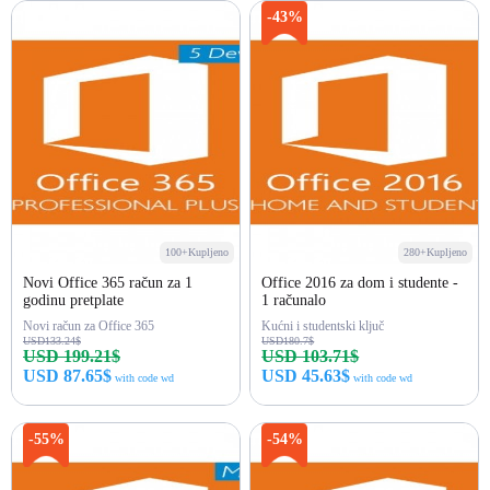
Kupi odmah
Kupi odmah
-43%
100+Kupljeno
280+Kupljeno
Novi Office 365 račun za 1
Office 2016 za dom i studente -
godinu pretplate
1 računalo
Novi račun za Office 365
Kućni i studentski ključ
USD133.24$
USD180.7$
USD 199.21$
USD 103.71$
USD 87.65$
USD 45.63$
with code wd
with code wd
Kupi odmah
Kupi odmah
-55%
-54%