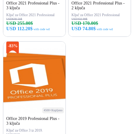
Office 2021 Professional Plus -
Office 2021 Professional Plus -
3 ključa
2 ključa
Ključ za Office 2021 Professional
Ključ za Office 2021 Professional
USD638.56$
USD450.99$
USD 255.00$
USD 170.00$
USD 112.20$
USD 74.80$
with code wd
with code wd
Kupi odmah
Kupi odmah
-83%
4500+Kupljeno
Office 2019 Professional Plus -
3 ključa
Ključ za Office 3 iz 2019.