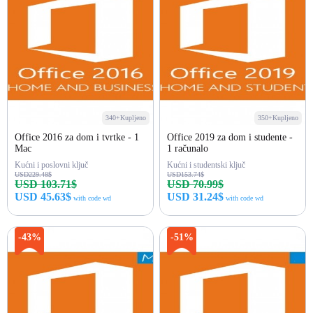
340+Kupljeno
350+Kupljeno
Office 2016 za dom i tvrtke - 1
Office 2019 za dom i studente -
Mac
1 računalo
Kućni i poslovni ključ
Kućni i studentski ključ
USD229.48$
USD153.74$
USD 103.71$
USD 70.99$
USD 45.63$
USD 31.24$
with code wd
with code wd
Kupi odmah
Kupi odmah
-43%
-51%