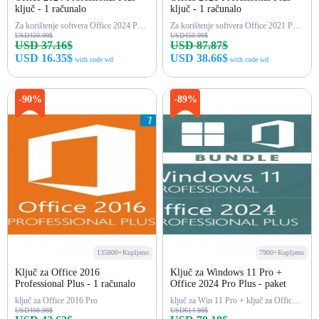
ključ - 1 računalo
ključ - 1 računalo
Za korištenje softvera Office 2024 Pro Plus (Word, Excel...), LTSC
Za korištenje softvera Office 2021 Pro Plus (Word, Excel...)
USD450.99$
USD450.99$
USD 37.16$
USD 87.87$
USD 16.35$
USD 38.66$
with code wd
with code wd
Kupi odmah
Kupi odmah
-90%
-89%
135800+Kupljeno
7900+Kupljeno
Ključ za Office 2016
Ključ za Windows 11 Pro +
Professional Plus - 1 računalo
Office 2024 Pro Plus - paket
ključ za Office 2016 Pro
ključ za Win 11 Pro + ključ za Office 2024 Pro Plus
USD408.98$
USD614.98$