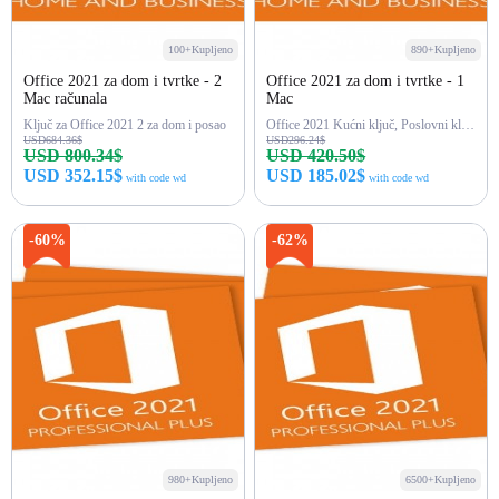
100+Kupljeno
890+Kupljeno
Office 2021 za dom i tvrtke - 2
Office 2021 za dom i tvrtke - 1
Mac računala
Mac
Ključ za Office 2021 2 za dom i posao
Office 2021 Kućni ključ, Poslovni ključ
USD684.36$
USD296.24$
USD 800.34$
USD 420.50$
USD 352.15$
USD 185.02$
with code wd
with code wd
Kupi odmah
Kupi odmah
-60%
-62%
980+Kupljeno
6500+Kupljeno