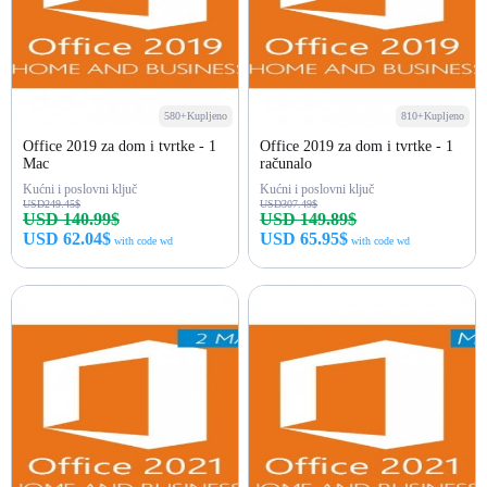
580+Kupljeno
810+Kupljeno
Office 2019 za dom i tvrtke - 1
Office 2019 za dom i tvrtke - 1
Mac
računalo
Kućni i poslovni ključ
Kućni i poslovni ključ
USD249.45$
USD307.49$
USD 140.99$
USD 149.89$
USD 62.04$
USD 65.95$
with code wd
with code wd
Kupi odmah
Kupi odmah