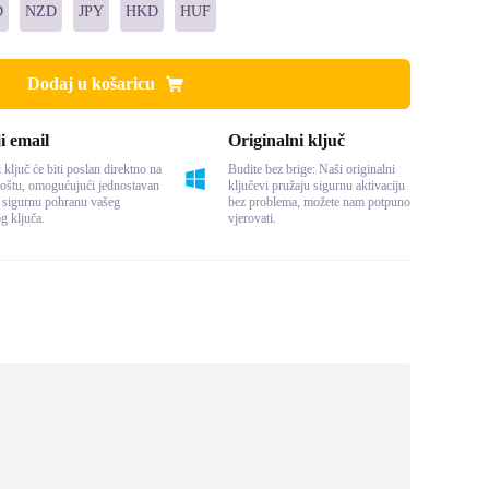
D
NZD
JPY
HKD
HUF
Dodaj u košaricu
i email
Originalni ključ
 ključ će biti poslan direktno na
Budite bez brige: Naši originalni
oštu, omogućujući jednostavan
ključevi pružaju sigurnu aktivaciju
i sigurnu pohranu vašeg
bez problema, možete nam potpuno
og ključa.
vjerovati.