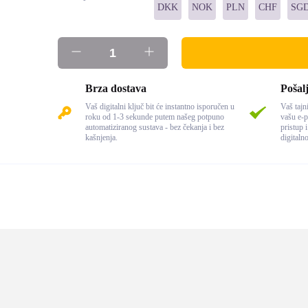
DKK
NOK
PLN
CHF
SG
Brza dostava
Pošalj
Vaš digitalni ključ bit će instantno isporučen u
Vaš tajni
roku od 1-3 sekunde putem našeg potpuno
vašu e-p
automatiziranog sustava - bez čekanja i bez
pristup 
kašnjenja.
digitaln