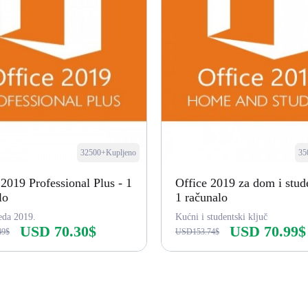
32500+Kupljeno
35
 2019 Professional Plus - 1
Office 2019 za dom i stud
lo
1 računalo
eda 2019.
Kućni i studentski ključ
USD 70.30$
USD 70.99$
49$
USD153.74$
Kupi odmah
Kupi odmah