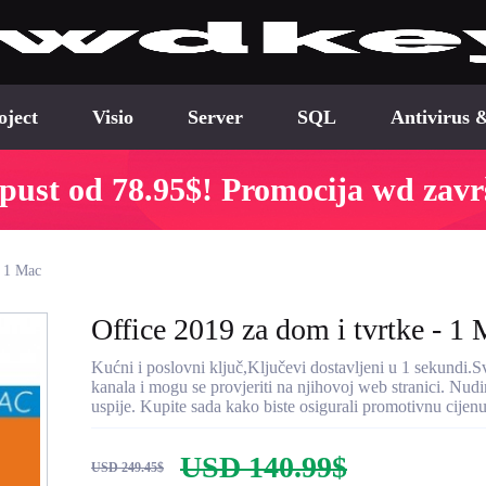
oject
Visio
Server
SQL
Antivirus 
pust od 78.95$! Promocija wd zavr
- 1 Mac
Office 2019 za dom i tvrtke - 1
Kućni i poslovni ključ,Ključevi dostavljeni u 1 sekundi.
kanala i mogu se provjeriti na njihovoj web stranici. Nu
uspije. Kupite sada kako biste osigurali promotivnu cijenu
USD 140.99$
USD 249.45$