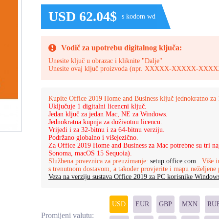
USD 62.04$
s kodom wd
Vodič za upotrebu digitalnog ključa:
Unesite ključ u obrazac i kliknite "Dalje"
Unesite ovaj ključ proizvoda (npr. XXXXX-XXXXX-
Kupite Office 2019 Home and Business ključ jednokratno za
Uključuje 1 digitalni licencni ključ.
Jedan ključ za jedan Mac, NE za Windows.
Jednokratna kupnja za doživotnu licencu.
Vrijedi i za 32-bitnu i za 64-bitnu verziju.
Podržano globalno i višejezično.
Za Office 2019 Home and Business za Mac potrebne su tri n
Sonoma, macOS 15 Sequoia).
Službena poveznica za preuzimanje:
setup.office.com
. Više i
s trenutnom dostavom, a također provjerite i mapu neželjene 
Veza na verziju sustava Office 2019 za PC korisnike Windows
USD
EUR
GBP
MXN
RU
Promijeni valutu: