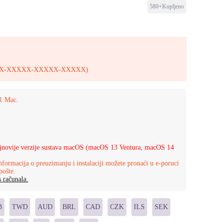
580+Kupljeno
XXXXX-XXXXX-XXXXX-XXXXX)
 1 Mac.
ajnovije verzije sustava macOS (macOS 13 Ventura, macOS 14
nformacija o preuzimanju i instalaciji možete pronaći u e-poruci
pošte.
 računala.
B
TWD
AUD
BRL
CAD
CZK
ILS
SEK