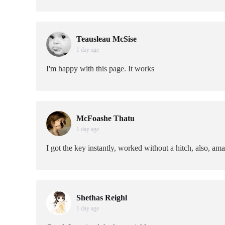
Teausleau McSise
1 day age
I'm happy with this page. It works
McFoashe Thatu
1 day age
I got the key instantly, worked without a hitch, also, ama
Shethas Reighl
1 day age