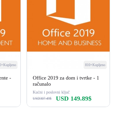
0+Kupljeno
810+Kupljeno
ente -
Office 2019 za dom i tvrtke - 1
računalo
Kućni i poslovni ključ
USD 149.89$
USD307.49$
Kupi odmah