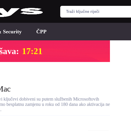
& Security
ČPP
šava:
17:20
 Mac
Svi ključevi dobiveni su putem službenih Microsoftovih
dimo besplatnu zamjenu u roku od 180 dana ako aktivacija ne
.