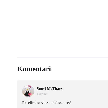
Komentari
Smesi McThate
1 day age
Excellent service and discounts!