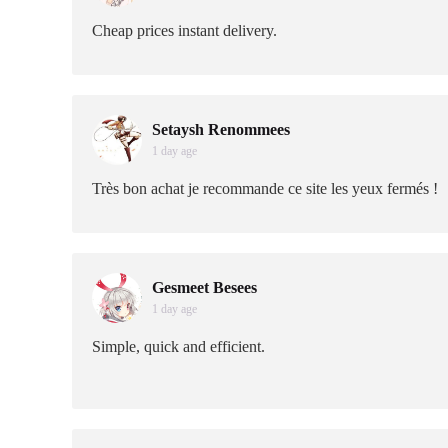
Cheap prices instant delivery.
Setaysh Renommees
1 day age
Très bon achat je recommande ce site les yeux fermés !
Gesmeet Besees
1 day age
Simple, quick and efficient.