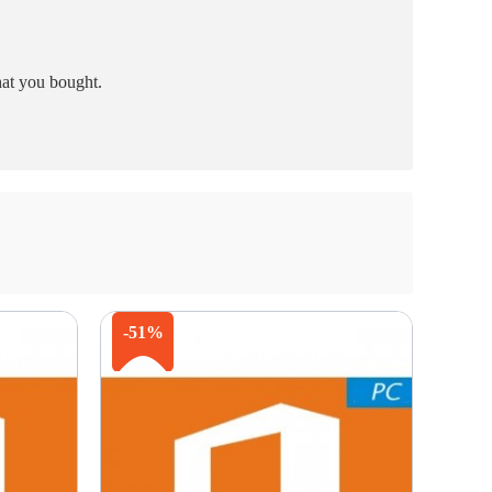
hat you bought.
-51%