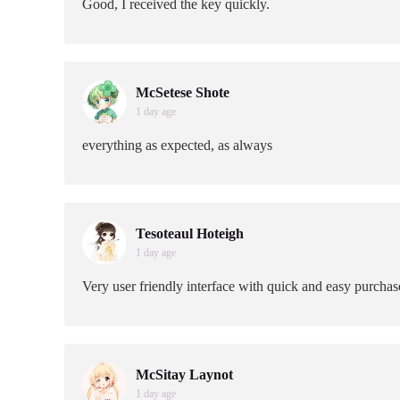
Good, I received the key quickly.
McSetese Shote
1 day age
everything as expected, as always
Tesoteaul Hoteigh
1 day age
Very user friendly interface with quick and easy purchas
McSitay Laynot
1 day age