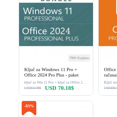
7900+Kupljeno
Ključ za Windows 11 Pro +
Office
Office 2024 Pro Plus - paket
računa
ključ za Win 11 Pro + ključ za Office 2024 Pro Plus
Ključ ur
USD 70.18$
USD614.98$
USD430.
Kupi odmah
-83%