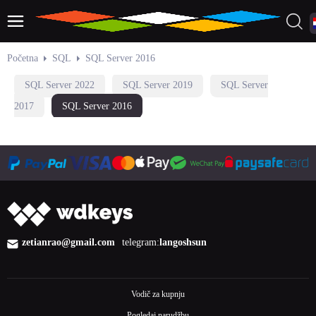
Početna
SQL
SQL Server 2016
SQL Server 2022
SQL Server 2019
SQL Server
2017
SQL Server 2016
zetianrao@gmail.com
telegram:
langoshsun
Vodič za kupnju
Pogledaj narudžbu