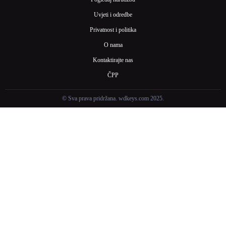
Uvjeti i odredbe
Privatnost i politika
O nama
Kontaktirajte nas
ČPP
© Sva prava pridržana. wdkeys.com 2025.