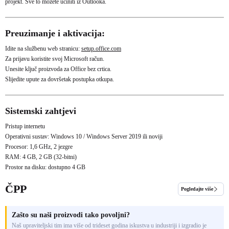
projekt. Sve to možete učiniti iz Outlooka.
Preuzimanje i aktivacija:
Idite na službenu web stranicu:
setup.office.com
Za prijavu koristite svoj Microsoft račun.
Unesite ključ proizvoda za Office bez crtica.
Slijedite upute za dovršetak postupka otkupa.
Sistemski zahtjevi
Pristup internetu
Operativni sustav: Windows 10 / Windows Server 2019 ili noviji
Procesor: 1,6 GHz, 2 jezgre
RAM: 4 GB, 2 GB (32-bitni)
Prostor na disku: dostupno 4 GB
ČPP
Pogledajte više
Zašto su naši proizvodi tako povoljni?
Naš upraviteljski tim ima više od trideset godina iskustva u industriji i izgradio je