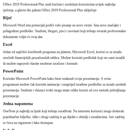
Office 2019 Professional Plus nudi kućnim i uredskim korisnicima uvijek najbolja
rješenja, a glavni dio paketa Office 2019 Professional Plus uključuje:
Riječ
Microsoft Word ima potencijal podići vaše pisanje na nove visine. Ima nove značajke i
prilagođene predloške. Studenti, blogeri, pisci i novinari koji trebaju stvarati profesionalne
dokumente voljet će ovaj alat.
Excel
Jedan od najčešće korištenih programa na planetu, Microsoft Excel, koristi se za izradu
stručnih financijskih proračunskih tablica. Možete koristiti predložak koji ste sami izradili
ili možete napraviti vlastite moderne izračune i formule.
PowerPoint
Koristite Microsoft PowerPoint kako biste istaknuli svoju prezentaciju. S ovim
programom možete čak koristiti animacije i unaprijed izrađene predloške za izradu urednih
prezentacija. Studenti i vlasnici tvrtki mogu imati velike koristi od ove metode poboljšanja
prezentacije.
Jedna napomena
OneNote je najbolji za ljude koji trebaju surađivati. Na internetu korisnici mogu dodavati
pojedinačne bilješke, slike i drugi sadržaj te ga dijeliti s obitelji i suradnicima. Sav sadržaj
se čuva na sigurnom i lako dostupan.