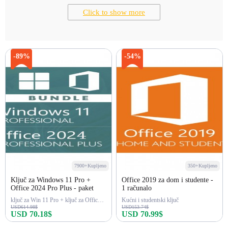
Click to show more
-89%
-54%
7900+Kupljeno
350+Kupljeno
Ključ za Windows 11 Pro +
Office 2019 za dom i studente -
Office 2024 Pro Plus - paket
1 računalo
ključ za Win 11 Pro + ključ za Office 2024 Pro Plus
Kućni i studentski ključ
USD614.98$
USD153.74$
USD 70.18$
USD 70.99$