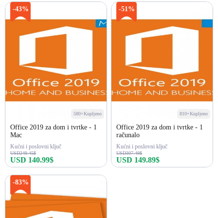
Kupi odmah
Kupi odmah
-43%
-51%
580+Kupljeno
810+Kupljeno
Office 2019 za dom i tvrtke - 1
Office 2019 za dom i tvrtke - 1
Mac
računalo
Kućni i poslovni ključ
Kućni i poslovni ključ
USD249.45$
USD307.49$
USD 140.99$
USD 149.89$
Kupi odmah
Kupi odmah
-83%