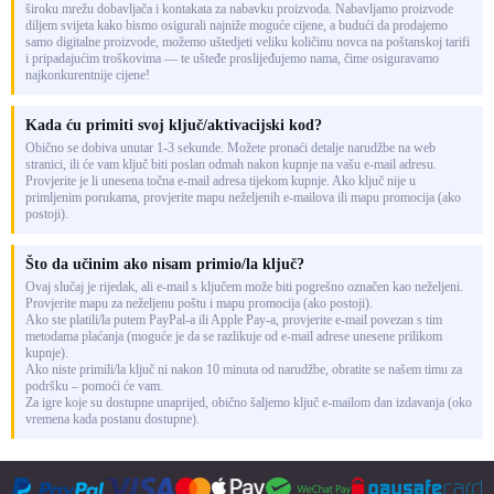
široku mrežu dobavljača i kontakata za nabavku proizvoda. Nabavljamo proizvode
diljem svijeta kako bismo osigurali najniže moguće cijene, a budući da prodajemo
samo digitalne proizvode, možemo uštedjeti veliku količinu novca na poštanskoj tarifi
i pripadajućim troškovima — te ušteđe proslijeđujemo nama, čime osiguravamo
najkonkurentnije cijene!
Kada ću primiti svoj ključ/aktivacijski kod?
Obično se dobiva unutar 1-3 sekunde. Možete pronaći detalje narudžbe na web
stranici, ili će vam ključ biti poslan odmah nakon kupnje na vašu e-mail adresu.
Provjerite je li unesena točna e-mail adresa tijekom kupnje. Ako ključ nije u
primljenim porukama, provjerite mapu neželjenih e-mailova ili mapu promocija (ako
postoji).
Što da učinim ako nisam primio/la ključ?
Ovaj slučaj je rijedak, ali e-mail s ključem može biti pogrešno označen kao neželjeni.
Provjerite mapu za neželjenu poštu i mapu promocija (ako postoji).
Ako ste platili/la putem PayPal-a ili Apple Pay-a, provjerite e-mail povezan s tim
metodama plaćanja (moguće je da se razlikuje od e-mail adrese unesene prilikom
kupnje).
Ako niste primili/la ključ ni nakon 10 minuta od narudžbe, obratite se našem timu za
podršku – pomoći će vam.
Za igre koje su dostupne unaprijed, obično šaljemo ključ e-mailom dan izdavanja (oko
vremena kada postanu dostupne).