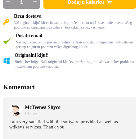
Dodaj u košaricu
Brza dostava
Vaš digitalni ključ bit će instantno isporučen u roku od 1-3 sekunde putem našeg
potpuno automatiziranog sustava - bez čekanja i bez kašnjenja.
Pošalji email
Vaš tajni ključ će biti poslan direktno na vašu e-poštu, omogućujući jednostavan
pristup i sigurnu pohranu vašeg digitalnog ključa.
Originalni ključ
Budite bez brige: Naši originalni ključevi pružaju sigurnu aktivaciju bez problema,
možete nam potpuno vjerovati.
Komentari
McTeenea Shyco
1 day age
I am very satisfied with the software provided as well as
wdkeys services. Thank you