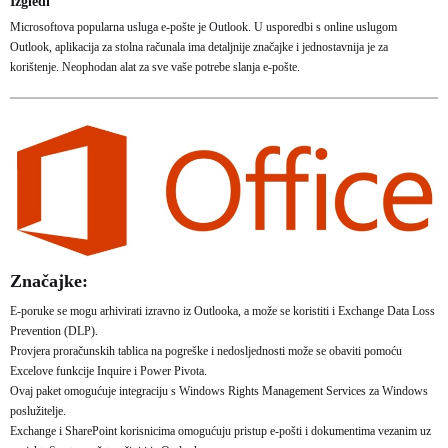
Izgledi
Microsoftova popularna usluga e-pošte je Outlook. U usporedbi s online uslugom
Outlook, aplikacija za stolna računala ima detaljnije značajke i jednostavnija je za
korištenje. Neophodan alat za sve vaše potrebe slanja e-pošte.
Značajke:
E-poruke se mogu arhivirati izravno iz Outlooka, a može se koristiti i Exchange Data Loss
Prevention (DLP).
Provjera proračunskih tablica na pogreške i nedosljednosti može se obaviti pomoću
Excelove funkcije Inquire i Power Pivota.
Ovaj paket omogućuje integraciju s Windows Rights Management Services za Windows
poslužitelje.
Exchange i SharePoint korisnicima omogućuju pristup e-pošti i dokumentima vezanim uz