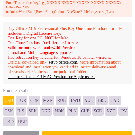
Enter This product key(e.g., XXXXX-XXXXX-XXXXX-XXXXX-XXXXX)
Office Pro 2019
includes:Word,Excel,PowerPoint,Outlook,OneNote,Publisher,Access,Teams
Buy Office 2019 Professional Plus Key One-time Purchase for 1 PC.
Includes 1 Digital License Key.
One Key for one PC, NOT for Mac.
One-Time Purchase for Lifetime-License.
Valid for both 32-bit and 64-bit Version.
Global and Multi-Language supported.
The activation key is valid for Windows 10 or later versions.
Official download link:
setup.office.com
. More information about
download and installation you can find in instant delivery email,
please also check the spam or junk mail folder.
Link to Office 2019 MAC Version for Apple users.
Promijeni valutu:
USD
EUR
GBP
MXN
RUB
TWD
AUD
BRL
CAD
CZK
ILS
SEK
DKK
NOK
PLN
CHF
SGD
NZD
JPY
HKD
HUF