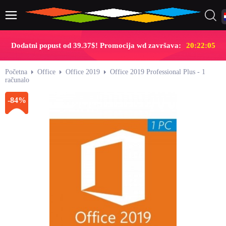
Dodatni popust od 39.37$! Promocija wd završava:
20:22:04
Početna
Office
Office 2019
Office 2019 Professional Plus - 1
računalo
-84%